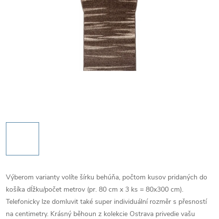
Výberom varianty volíte šírku behúňa, počtom kusov pridaných do
košíka dĺžku/počet metrov (pr. 80 cm x 3 ks = 80x300 cm).
Telefonicky lze domluvit také super individuální rozměr s přesností
na centimetry. Krásný běhoun z kolekcie Ostrava privedie vašu