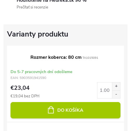
Hodnotenie na Heureka.sk 96 %
Prečítať si recenzie
Rozmer koberca: 80 cm
TA1015091
Do 5-7 pracovných dní odošleme
EAN:
5903591941590
€23,04
€19,04 bez DPH
DO KOŠÍKA