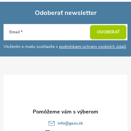
Odoberať newsletter
Z
Email
ODOBERAŤ
á
Vložením e-mailu souhlasíte s
podmínkami ochrany osobních údajů
p
ä
t
i
e
info
@
gazu.sk