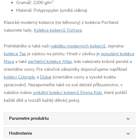
2
Gramáž: 2200
g/m
Materiál: Polypropylen (umělá vlákna)
Klasické moderný koberce (ne běhouny) z kolekcie Portland
naleznete tady:
Kolekce koberců Ostrava
Prehlédněte si také naši
nabídku moderných koberců
, zejména
kolekce Tap
je sázkou na jistotu. Hned v závěsu je
populární kolekce
Maya
a také
perfektní kolekce Atlas
, kde naleznete krásné perské a
orientálne vzory. Pre náročné zákazníky doporučujeme například
kolekci Colorado
a
Dubai
(orientálne vzory a vysoké kvalita
zpracování). Nezapomeňte také na své detské příbuzenstvo, v
nabídce máme
unikátní kolekci koberců Emma Kids
, které potěší
každé dítě a rozzáří každý dětský pokoj.
Parametre produktu
Hodnotenie