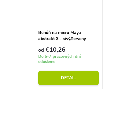
Behúň na mieru Maya -
abstrakt 3 - sivý/červený
€10,26
od
Do 5-7 pracovných dní
odošleme
DETAIL