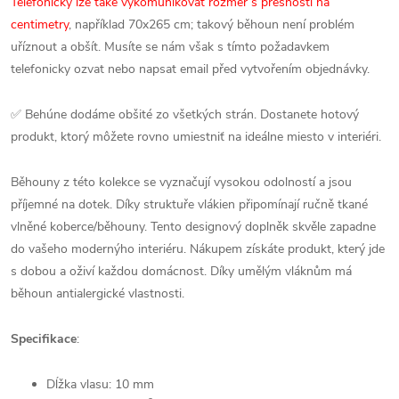
Telefonicky lze také vykomunikovat rozměr s přesností na
centimetry
, například 70x265 cm; takový běhoun není problém
uříznout a obšít. Musíte se nám však s tímto požadavkem
telefonicky ozvat nebo napsat email před vytvořením objednávky.
✅ Behúne dodáme obšité zo všetkých strán. Dostanete hotový
produkt, ktorý môžete rovno umiestniť na ideálne miesto v interiéri.
Běhouny z této kolekce se vyznačují vysokou odolností a jsou
příjemné na dotek. Díky struktuře vlákien připomínají ručně tkané
vlněné koberce/běhouny. Tento designový doplněk skvěle zapadne
do vašeho modernýho interiéru. Nákupem získáte produkt, který jde
s dobou a oživí každou domácnost. Díky umělým vláknům má
běhoun antialergické vlastnosti.
Specifikace
:
Dĺžka vlasu: 10 mm