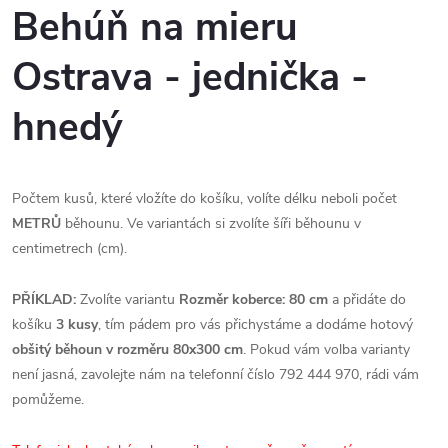
Behúň na mieru
Ostrava - jednička -
hnedý
Počtem kusů, které vložíte do košíku, volíte délku neboli počet
METRŮ
běhounu. Ve variantách si zvolíte šíři běhounu v
centimetrech (cm).
PŘÍKLAD:
Zvolíte variantu
Rozměr koberce: 80 cm
a přidáte do
košíku
3 kusy
, tím pádem pro vás přichystáme a dodáme hotový
obšitý běhoun v rozměru 80x300 cm
. Pokud vám volba varianty
není jasná, zavolejte nám na telefonní číslo 792 444 970, rádi vám
pomůžeme.