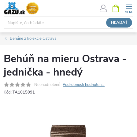
Prejsť
NÁKUPN
KOŠÍK
na
obsah
HĽADAŤ
Behúne z kolekcie Ostrava
Behúň na mieru Ostrava -
jednička - hnedý
Neohodnotené
Podrobnosti hodnotenia
Kód:
TA1015091