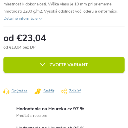
miestnosť k dokonalosti. Výška vlasu je 10 mm pri priemernej
hmotnosti 2200 g/m2. Vysoká odolnosť voči oderu a deformácii.
Detailné informácie
od
€23,04
od
€19,04
bez DPH
Jednotková
cena:
ZVOĽTE VARIANT
Opýtať sa
Strážiť
Zdieľať
Hodnotenie na Heureka.cz 97 %
Prečítať si recenzie