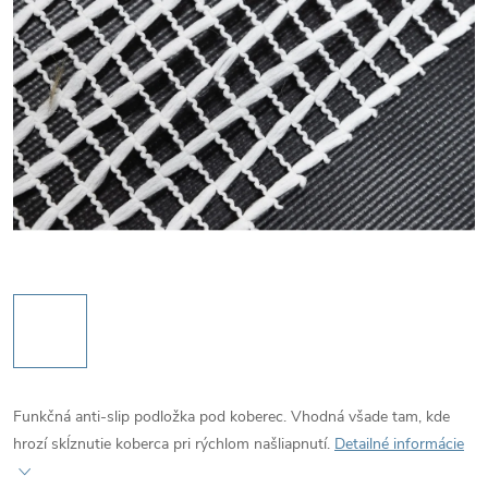
Funkčná anti-slip podložka pod koberec. Vhodná všade tam, kde
hrozí skĺznutie koberca pri rýchlom našliapnutí.
Detailné informácie