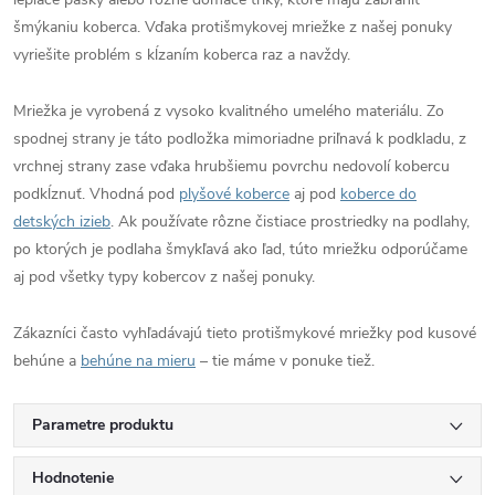
šmýkaniu koberca. Vďaka protišmykovej mriežke z našej ponuky
vyriešite problém s kĺzaním koberca raz a navždy.
Mriežka je vyrobená z vysoko kvalitného umelého materiálu. Zo
spodnej strany je táto podložka mimoriadne priľnavá k podkladu, z
vrchnej strany zase vďaka hrubšiemu povrchu nedovolí kobercu
podkĺznuť. Vhodná pod
plyšové koberce
aj pod
koberce do
detských izieb
. Ak používate rôzne čistiace prostriedky na podlahy,
po ktorých je podlaha šmykľavá ako ľad, túto mriežku odporúčame
aj pod všetky typy kobercov z našej ponuky.
Zákazníci často vyhľadávajú tieto protišmykové mriežky pod kusové
behúne a
behúne na mieru
– tie máme v ponuke tiež.
Parametre produktu
Hodnotenie