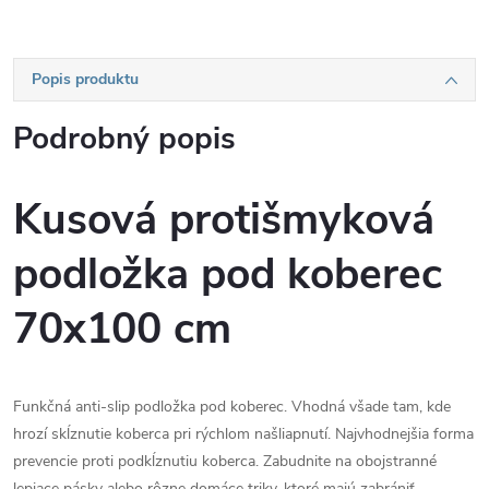
Popis produktu
Podrobný popis
Kusová protišmyková
podložka pod koberec
70x100 cm
Funkčná anti-slip podložka pod koberec. Vhodná všade tam, kde
hrozí skĺznutie koberca pri rýchlom našliapnutí. Najvhodnejšia forma
prevencie proti podkĺznutiu koberca. Zabudnite na obojstranné
lepiace pásky alebo rôzne domáce triky, ktoré majú zabrániť