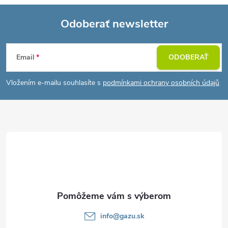
Odoberať newsletter
Z
Email
ODOBERAŤ
á
Vložením e-mailu souhlasíte s
podmínkami ochrany osobních údajů
p
ä
t
i
e
info
@
gazu.sk