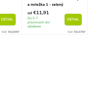
a mriežka 1 - zelený
abstrakt
€11,91
€10
od
od
Do 5-7
Do 5-7
DETAIL
DETAIL
pracovných dní
pracovnýc
odošleme
odošleme
Kód:
TA32097
Kód:
TA13787