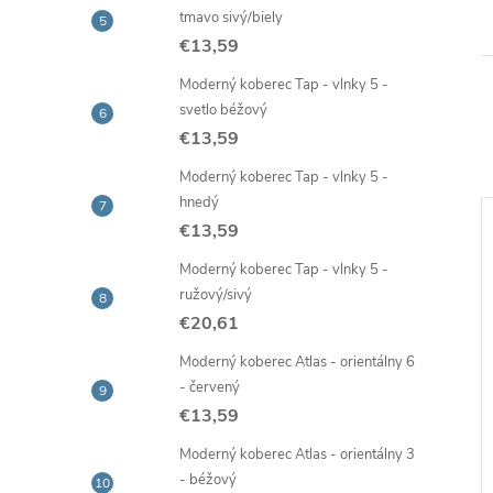
tmavo sivý/biely
€13,59
Moderný koberec Tap - vlnky 5 -
svetlo béžový
€13,59
Moderný koberec Tap - vlnky 5 -
hnedý
€13,59
Moderný koberec Tap - vlnky 5 -
ružový/sivý
€20,61
Moderný koberec Atlas - orientálny 6
- červený
€13,59
Moderný koberec Atlas - orientálny 3
- béžový
ieru Maya -
Behúň na mieru Delhi -