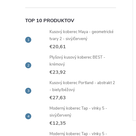
Tip
TOP 10 PRODUKTOV
Kusový koberec Maya - geometrické
tvary 2 - sivý/červený
€20,61
Plyšový kusový koberec BEST -
krémový
€23,92
 nano hubka na
Prírodný jutový špagát, návin
Kusový koberec Portland - abstrakt 2
ŕn, 3 ks
50 m
- biely/béžový
€2,02
€27,63
Skladom -
DO KOŠÍKA
DO KOŠÍKA
ia
rýchla expedícia
Moderný koberec Tap - vlnky 5 -
sivý/červený
Kód:
95593
Kód:
37285
€12,35
Moderný koberec Tap - vlnky 5 -