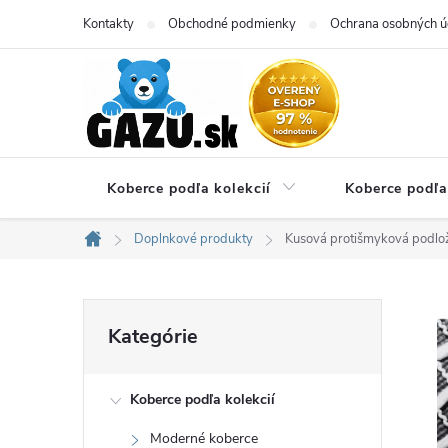
Prejsť
Kontakty
Obchodné podmienky
Ochrana osobných ú
na
obsah
Koberce podľa kolekcií
Koberce podľa
Doplnkové produkty
Kusová protišmyková podl
Domov
B
Preskočiť
Kategórie
kategórie
o
Koberce podľa kolekcií
č
Moderné koberce