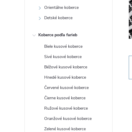
n
Orientálne koberce
ý
Detské koberce
p
Koberce podľa farieb
a
Biele kusové koberce
Sivé kusové koberce
n
Béžové kusové koberce
e
Hnedé kusové koberce
Červené kusové koberce
l
Čierne kusové koberce
Ružové kusové koberce
Oranžové kusové koberce
Zelené kusové koberce