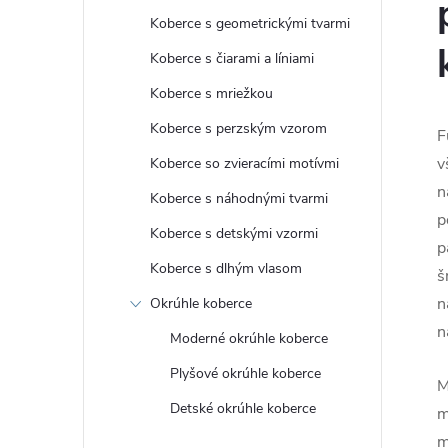
Koberce s geometrickými tvarmi
Koberce s čiarami a líniami
Koberce s mriežkou
Koberce s perzským vzorom
F
v
Koberce so zvieracími motívmi
n
Koberce s náhodnými tvarmi
p
Koberce s detskými vzormi
p
Koberce s dlhým vlasom
š
n
Okrúhle koberce
n
Moderné okrúhle koberce
Plyšové okrúhle koberce
M
Detské okrúhle koberce
m
m