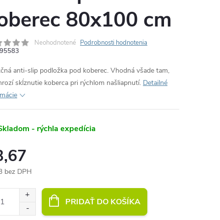
oberec 80x100 cm
Neohodnotené
Podrobnosti hodnotenia
95583
čná anti-slip podložka pod koberec. Vhodná všade tam,
hrozí skĺznutie koberca pri rýchlom našliapnutí.
Detailné
rmácie
Skladom - rýchla expedícia
3,67
3 bez DPH
otková
:
PRIDAŤ DO KOŠÍKA