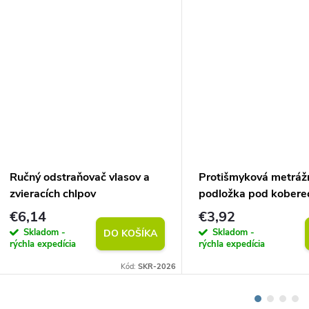
Ručný odstraňovač vlasov a
Protišmyková metráž
zvieracích chlpov
podložka pod kobere
(vlastný rozmer)
€6,14
€3,92
Skladom -
Skladom -
DO KOŠÍKA
rýchla expedícia
rýchla expedícia
Kód:
SKR-2026