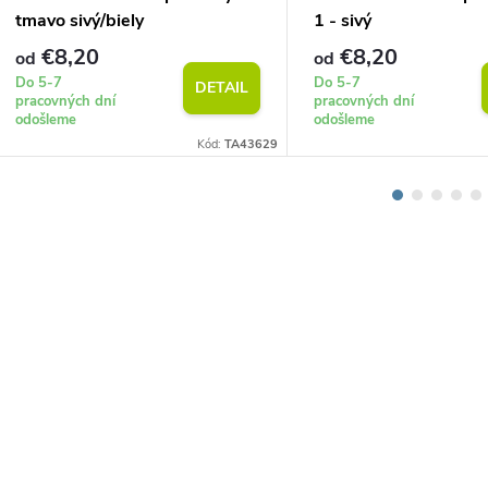
tmavo sivý/biely
1 - sivý
€8,20
€8,20
od
od
Do 5-7
Do 5-7
DETAIL
pracovných dní
pracovných dní
odošleme
odošleme
Kód:
TA43629