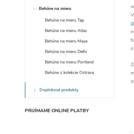
v
Behúne na mieru
V
Behúne na mieru Tap
d
Behúne na mieru Atlas
n
t
Behúne na mieru Maya
z
Behúne na mieru Delhi
Behúne na mieru Portland
Z
Behúne z kolekcie Ostrava
m
m
Doplnkové produkty
PRIJÍMAME ONLINE PLATBY