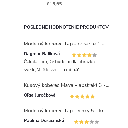
€15,65
- sivý/červený
jednofarebný - tmavo sivý
6
€13,56
Do 5-7
DETAIL
DETAIL
í
pracovných dní
POSLEDNÉ HODNOTENIE PRODUKTOV
odošleme
Kód:
TA43670
Kód:
TA1024505
Moderný koberec Tap - obrazce 1 - sivý
Dagmar Balíková
Čakala som, že bude podľa obrázka
svetlejší. Ale vzor sa mi páči.
Kusový koberec Maya - abstrakt 3 - čierny/žltý
Oľga Juročková
Moderný koberec Tap - vlnky 5 - krémový/zelený
Paulina Duracinská