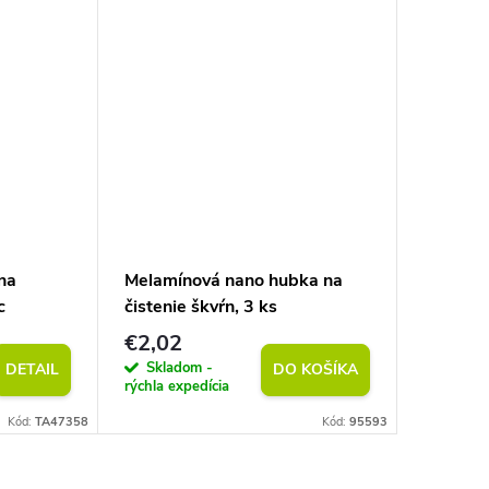
Tip
na
Melamínová nano hubka na
Prírodný
c
čistenie škvŕn, 3 ks
50 m
€2,02
€2,02
Skladom -
Sklad
DETAIL
DO KOŠÍKA
rýchla expedícia
rýchla exp
Kód:
TA47358
Kód:
95593