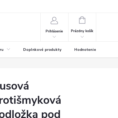
NÁKUPNÝ
KOŠÍK
Prázdny košík
Prihlásenie
ru
Doplnkové produkty
Hodnotenie obchodu
usová
rotišmyková
odložka pod