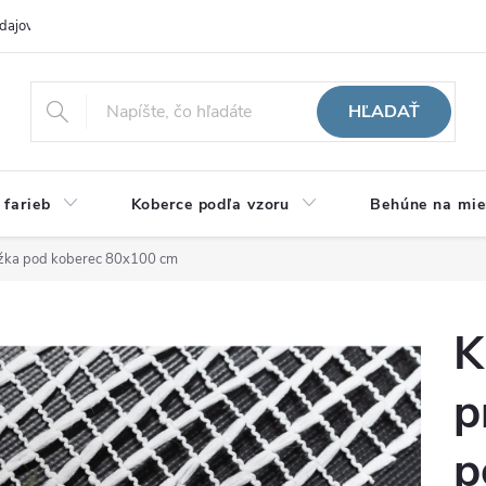
dajov
Hodnotenie obchodu
HĽADAŤ
 farieb
Koberce podľa vzoru
Behúne na mie
ožka pod koberec 80x100 cm
K
p
p