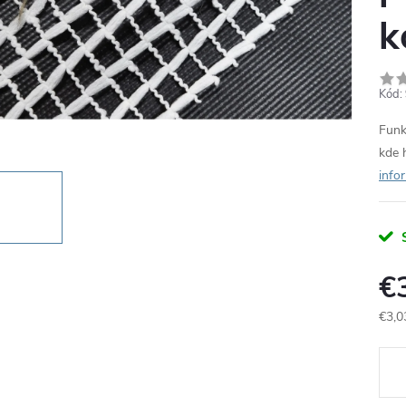
k
Kód:
Funk
kde 
info
€
€3,0
Jedn
cena