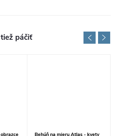
 obrazce
Behúň na mieru Atlas - kvety
Behúň n