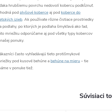
ďaka hrubšiemu povrchu nedovolí kobercu podkĺznuť.
hodná pod
plyšové koberce
aj pod
koberce do
etských izieb
. Ak používate rôzne čistiace prostriedky
a podlahy, po ktorých je podlaha šmykľavá ako ľad,
úto mriežku odporúčame aj pod všetky typy kobercov
 našej ponuky.
ákazníci často vyhľadávajú tieto protišmykové
riežky pod kusové behúne a
behúne na mieru
– tie
áme v ponuke tiež.
Súvisiaci t