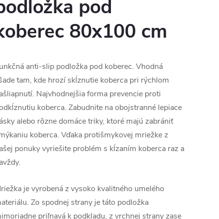
podložka pod
koberec 80x100 cm
unkčná anti-slip podložka pod koberec. Vhodná
šade tam, kde hrozí skĺznutie koberca pri rýchlom
ašliapnutí. Najvhodnejšia forma prevencie proti
odkĺznutiu koberca. Zabudnite na obojstranné lepiace
ásky alebo rôzne domáce triky, ktoré majú zabrániť
mýkaniu koberca. Vďaka protišmykovej mriežke z
ašej ponuky vyriešite problém s kĺzaním koberca raz a
avždy.
riežka je vyrobená z vysoko kvalitného umelého
ateriálu. Zo spodnej strany je táto podložka
imoriadne priľnavá k podkladu, z vrchnej strany zase