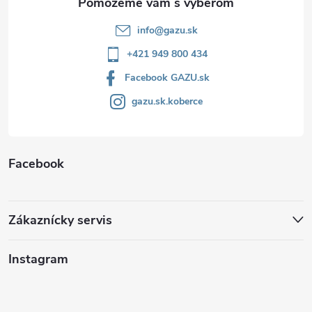
e
info
@
gazu.sk
+421 949 800 434
Facebook GAZU.sk
gazu.sk.koberce
Facebook
Zákaznícky servis
Instagram