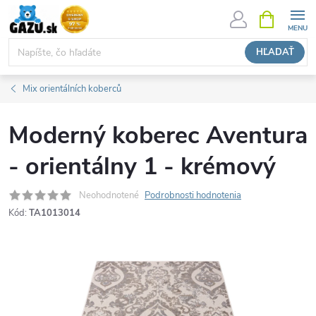
Prejsť
NÁKUPN
KOŠÍK
na
obsah
HĽADAŤ
Mix orientálních koberců
Moderný koberec Aventura
- orientálny 1 - krémový
Neohodnotené
Podrobnosti hodnotenia
Kód:
TA1013014