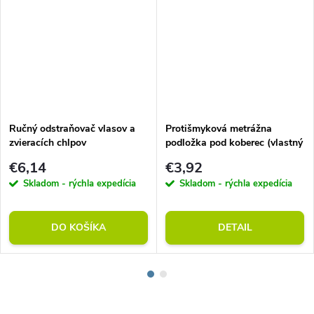
Ručný odstraňovač vlasov a
Protišmyková metrážna
zvieracích chlpov
podložka pod koberec (vlastný
rozmer)
€6,14
€3,92
Skladom - rýchla expedícia
Skladom - rýchla expedícia
DO KOŠÍKA
DETAIL