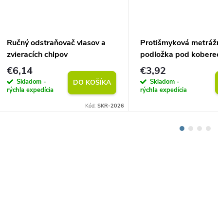
Ručný odstraňovač vlasov a
Protišmyková metráž
zvieracích chlpov
podložka pod kobere
(vlastný rozmer)
€6,14
€3,92
Skladom -
Skladom -
DO KOŠÍKA
rýchla expedícia
rýchla expedícia
Kód:
SKR-2026