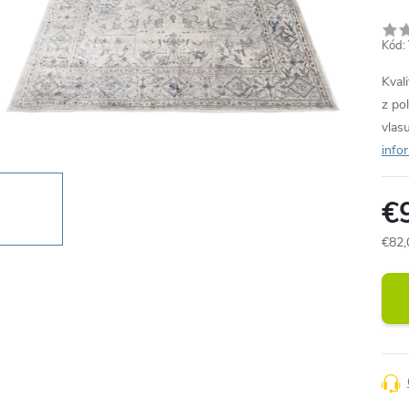
Kód:
Kval
z po
vlas
info
€
€82,
Jedn
cena