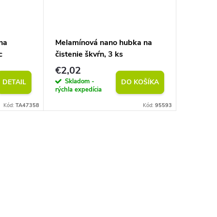
na
Melamínová nano hubka na
Prírodný
c
čistenie škvŕn, 3 ks
50 m
€2,02
€2,02
Skladom -
Sklad
DETAIL
DO KOŠÍKA
rýchla expedícia
rýchla exp
Kód:
TA47358
Kód:
95593