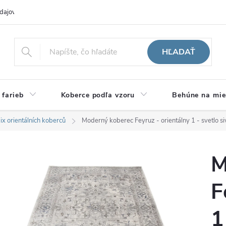
dajov
Hodnotenie obchodu
HĽADAŤ
 farieb
Koberce podľa vzoru
Behúne na mie
ix orientálních koberců
Moderný koberec Feyruz - orientálny 1 - svetlo si
M
F
1