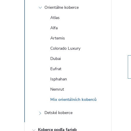
n
Orientálne koberce
ý
Atlas
Alfa
p
Artemis
a
Colorado Luxury
Dubai
n
Eufrat
e
Isphahan
Nemrut
l
Mix orientálních koberců
Detské koberce
Koberce podľa farieb