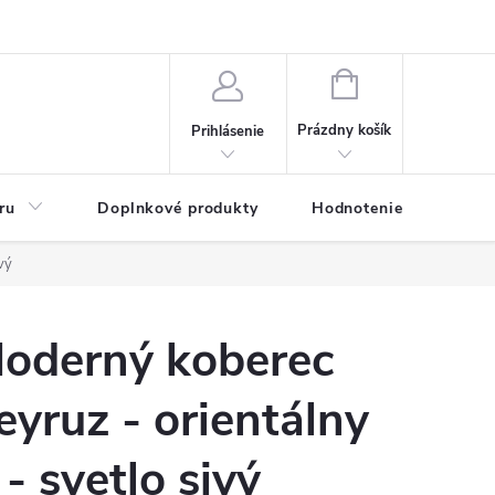
NÁKUPNÝ
KOŠÍK
Prázdny košík
Prihlásenie
ru
Doplnkové produkty
Hodnotenie obchodu
vý
oderný koberec
eyruz - orientálny
 - svetlo sivý