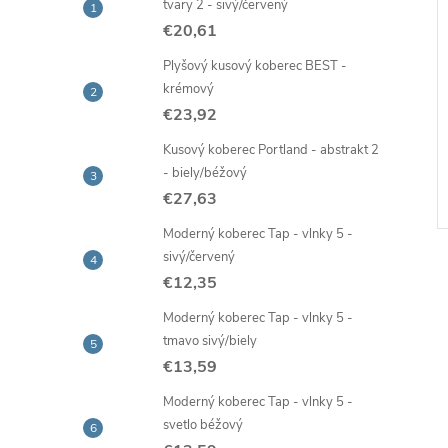
tvary 2 - sivý/červený
€20,61
Plyšový kusový koberec BEST -
 nano hubka na
Prírodný jutový špagát, návin
krémový
ŕn, 3 ks
50 m
€23,92
€2,02
Kusový koberec Portland - abstrakt 2
Skladom -
DO KOŠÍKA
DO KOŠÍKA
- biely/béžový
ia
rýchla expedícia
€27,63
Kód:
95593
Kód:
37285
Moderný koberec Tap - vlnky 5 -
sivý/červený
€12,35
Moderný koberec Tap - vlnky 5 -
tmavo sivý/biely
€13,59
Moderný koberec Tap - vlnky 5 -
svetlo béžový