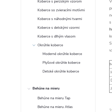
V
Koberce s perzským vzorom
p
Koberce so zvieracími motívmi
n
Koberce s náhodnými tvarmi
s
Koberce s detskými vzormi
h
k
Koberce s dlhým vlasom
S
Okrúhle koberce
v
Moderné okrúhle koberce
Plyšové okrúhle koberce
M
Detské okrúhle koberce
H
D
J
Behúne na mieru
Behúne na mieru Tap
Behúne na mieru Atlas