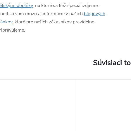
ětskými doplňky
, na ktoré sa tiež špecializujeme.
odiť sa vám môžu aj informácie z našich
blogových
lánkov
, ktoré pre našich zákazníkov pravidelne
ripravujeme.
Súvisiaci t