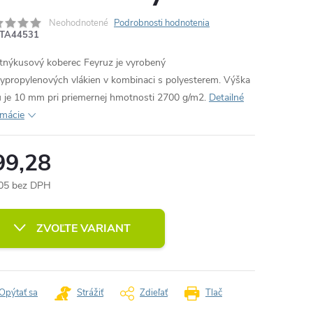
Neohodnotené
Podrobnosti hodnotenia
TA44531
itnýkusový koberec Feyruz je vyrobený
lypropylenových vlákien v kombinaci s polyesterem. Výška
u je 10 mm pri priemernej hmotnosti 2700 g/m2.
Detailné
rmácie
99,28
05 bez DPH
otková
:
ZVOĽTE VARIANT
Opýtať sa
Strážiť
Zdieľať
Tlač