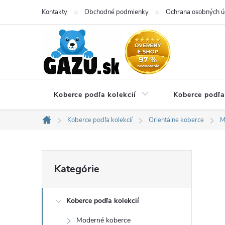
Prejsť
Kontakty
Obchodné podmienky
Ochrana osobných ú
na
obsah
Koberce podľa kolekcií
Koberce podľa
Koberce podľa kolekcií
Orientálne koberce
M
Domov
B
Preskočiť
Kategórie
kategórie
o
Koberce podľa kolekcií
č
Moderné koberce