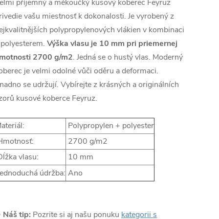
elmi příjemný a měkoučký kusový koberec Feyruz
rivedie vašu miestnosť k dokonalosti. Je vyrobený z
ejkvalitnějších polypropylenových vlákien v kombinaci
 polyesterem.
Výška vlasu je 10 mm pri priemernej
motnosti
2700 g/m2
. Jedná se o hustý vlas.
Moderný
oberec je velmi odolné vůči oděru a deformaci.
nadno se udržují. Vybírejte z krásných a originálních
zorů kusové koberce Feyruz.
ateriál:
Polypropylen + polyester
motnosť:
2700 g/m2
ĺžka vlasu:
10 mm
ednoduchá údržba:
Ano
✨
Náš tip:
Pozrite si aj našu ponuku
kategorii s