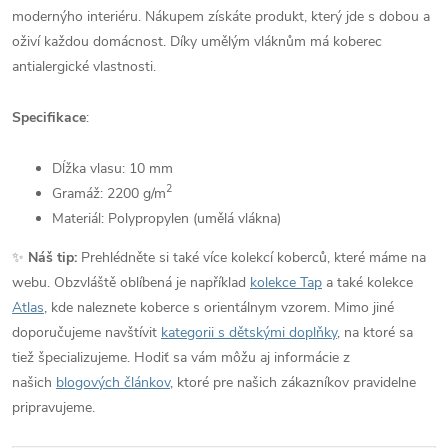
modernýho interiéru. Nákupem získáte produkt, který jde s dobou a
oživí každou domácnost. Díky umělým vláknům má koberec
antialergické vlastnosti.
Specifikace
:
Dĺžka vlasu: 10 mm
2
Gramáž: 2200
g/m
Materiál: Polypropylen (umělá vlákna)
✨
Náš tip:
Prehlédněte si také více kolekcí koberců, které máme na
webu. Obzvláště oblíbená je například
kolekce Tap
a také kolekce
Atlas
, kde naleznete koberce s orientálnym vzorem. Mimo jiné
doporučujeme navštívit
kategorii s dětskými doplňky
, na ktoré sa
tiež špecializujeme. Hodiť sa vám môžu aj informácie z
našich
blogových článkov
, ktoré pre našich zákazníkov pravidelne
pripravujeme.