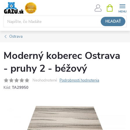
Prejsť
NÁKUPN
KOŠÍK
na
obsah
HĽADAŤ
Ostrava
Moderný koberec Ostrava
- pruhy 2 - béžový
Neohodnotené
Podrobnosti hodnotenia
Kód:
TA29950