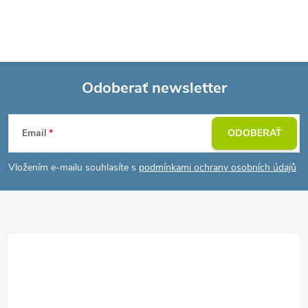
Odoberať newsletter
Z
Email
ODOBERAŤ
á
Vložením e-mailu souhlasíte s
podmínkami ochrany osobních údajů
p
ä
t
i