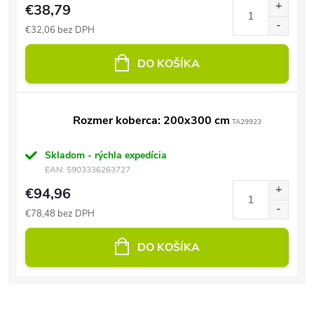
€38,79
€32,06 bez DPH
DO KOŠÍKA
Rozmer koberca: 200x300 cm
TA29923
Skladom - rýchla expedícia
EAN:
5903336263727
€94,96
€78,48 bez DPH
DO KOŠÍKA