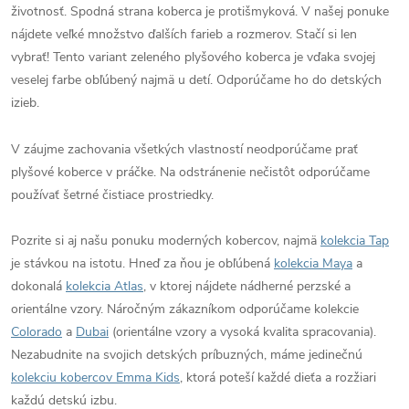
životnosť. Spodná strana koberca je protišmyková. V našej ponuke
nájdete veľké množstvo ďalších farieb a rozmerov. Stačí si len
vybrať! Tento variant zeleného plyšového koberca je vďaka svojej
veselej farbe obľúbený najmä u detí. Odporúčame ho do detských
izieb.
V záujme zachovania všetkých vlastností neodporúčame prať
plyšové koberce v práčke. Na odstránenie nečistôt odporúčame
používať šetrné čistiace prostriedky.
Pozrite si aj našu ponuku moderných kobercov, najmä
kolekcia Tap
je stávkou na istotu. Hneď za ňou je obľúbená
kolekcia Maya
a
dokonalá
kolekcia Atlas
, v ktorej nájdete nádherné perzské a
orientálne vzory. Náročným zákazníkom odporúčame kolekcie
Colorado
a
Dubai
(orientálne vzory a vysoká kvalita spracovania).
Nezabudnite na svojich detských príbuzných, máme jedinečnú
kolekciu kobercov Emma Kids
, ktorá poteší každé dieťa a rozžiari
každú detskú izbu.