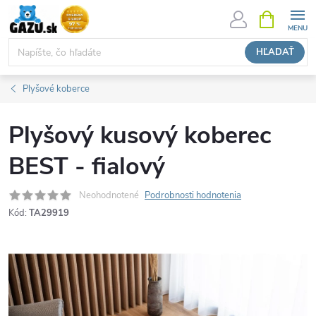
Prejsť
NÁKUPN
KOŠÍK
na
obsah
HĽADAŤ
Plyšové koberce
Plyšový kusový koberec
BEST - fialový
Neohodnotené
Podrobnosti hodnotenia
Kód:
TA29919