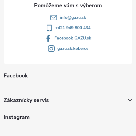
e
info
@
gazu.sk
+421 949 800 434
Facebook GAZU.sk
gazu.sk.koberce
Facebook
Zákaznícky servis
Instagram