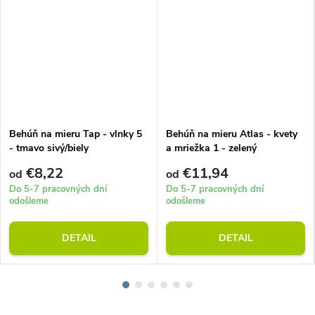
Behúň na mieru Tap - vlnky 5
Behúň na mieru Atlas - kvety
- tmavo sivý/biely
a mriežka 1 - zelený
€8,22
€11,94
od
od
Do 5-7 pracovných dní
Do 5-7 pracovných dní
odošleme
odošleme
DETAIL
DETAIL