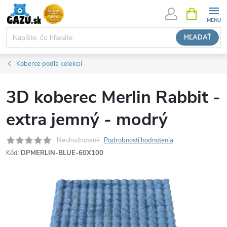
Prejsť
NÁKUPN
KOŠÍK
na
obsah
HĽADAŤ
Koberce podľa kolekcií
3D koberec Merlin Rabbit -
extra jemný - modrý
Neohodnotené
Podrobnosti hodnotenia
Kód:
DPMERLIN-BLUE-60X100