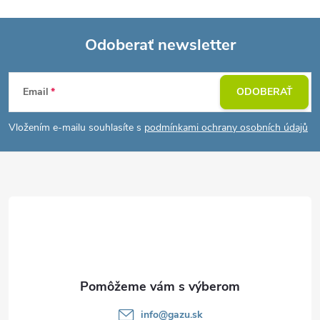
Odoberať newsletter
Z
Email
ODOBERAŤ
á
Vložením e-mailu souhlasíte s
podmínkami ochrany osobních údajů
p
ä
t
i
e
info
@
gazu.sk