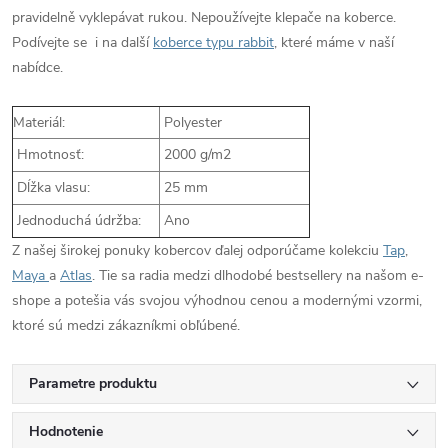
pravidelně vyklepávat rukou. Nepoužívejte klepače na koberce.
Podívejte se i na další
koberce typu rabbit
, které máme v naší
nabídce.
Materiál:
Polyester
Hmotnosť:
2000 g/m2
Dĺžka vlasu:
25 mm
Jednoduchá údržba:
Ano
Z našej širokej ponuky kobercov ďalej odporúčame kolekciu
Tap
,
Maya
a
Atlas
. Tie sa radia medzi dlhodobé bestsellery na našom e-
shope a potešia vás svojou výhodnou cenou a modernými vzormi,
ktoré sú medzi zákazníkmi obľúbené.
Parametre produktu
Hodnotenie