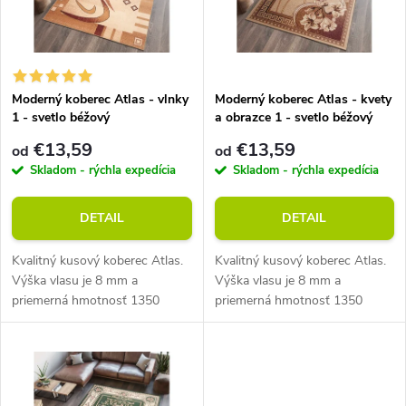
n
i
i
s
e
Moderný koberec Atlas - vlnky
Moderný koberec Atlas - kvety
1 - svetlo béžový
a obrazce 1 - svetlo béžový
p
p
€13,59
€13,59
od
od
r
Skladom - rýchla expedícia
Skladom - rýchla expedícia
r
o
DETAIL
DETAIL
o
d
Kvalitný kusový koberec Atlas.
Kvalitný kusový koberec Atlas.
d
Výška vlasu je 8 mm a
Výška vlasu je 8 mm a
priemerná hmotnosť 1350
priemerná hmotnosť 1350
u
g/m2. Vhodný do miestností s
g/m2. Vhodný do miestností s
u
podlahovým vykurovaním.
podlahovým vykurovaním.
k
k