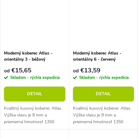
Moderný koberec Atlas -
Moderný koberec Atlas -
orientálny 3 - béžový
orientálny 6 - červený
€15,65
€13,59
od
od
Skladom - rýchla expedícia
Skladom - rýchla expedícia
DETAIL
DETAIL
Kvalitný kusový koberec Atlas.
Kvalitný kusový koberec Atlas.
Výška vlasu je 8 mm a
Výška vlasu je 8 mm a
priemerná hmotnosť 1350
priemerná hmotnosť 1350
g/m2. Vhodný do miestností s
g/m2. Vhodný do miestností s
podlahovým vykurovaním.
podlahovým vykurovaním.