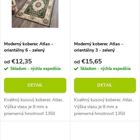
t
t
o
o
v
v
Moderný koberec Atlas -
Moderný koberec Atlas -
orientálny 6 - zelený
orientálny 3 - zelený
€12,35
€15,65
od
od
Skladom - rýchla expedícia
Skladom - rýchla expedícia
DETAIL
DETAIL
Kvalitný kusový koberec Atlas.
Kvalitný kusový koberec Atlas.
Výška vlasu je 8 mm a
Výška vlasu je 8 mm a
priemerná hmotnosť 1350
priemerná hmotnosť 1350
g/m2. Vhodný do miestností s
g/m2. Vhodný do miestností s
podlahovým vykurovaním.
podlahovým vykurovaním.