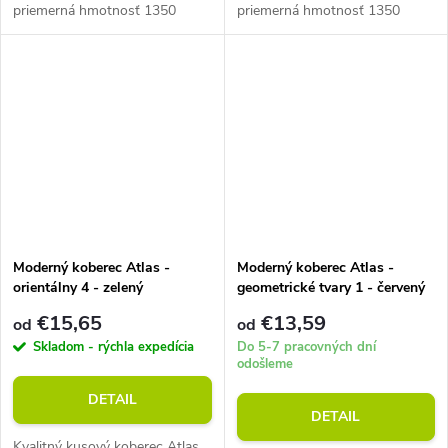
priemerná hmotnosť 1350
priemerná hmotnosť 1350
g/m2. Vhodný do miestností s
g/m2. Vhodný do miestností s
podlahovým vykurovaním.
podlahovým vykurovaním.
Moderný koberec Atlas -
Moderný koberec Atlas -
orientálny 4 - zelený
geometrické tvary 1 - červený
€15,65
€13,59
od
od
Skladom - rýchla expedícia
Do 5-7 pracovných dní
odošleme
DETAIL
DETAIL
Kvalitný kusový koberec Atlas.