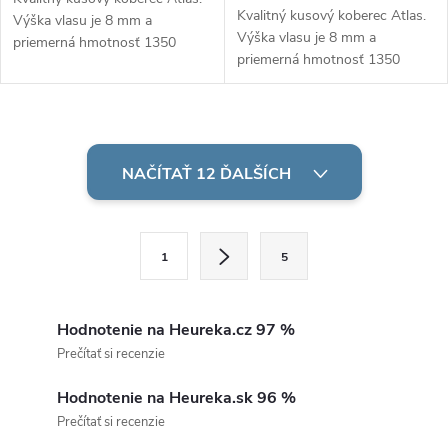
Kvalitný kusový koberec Atlas.
Výška vlasu je 8 mm a
Výška vlasu je 8 mm a
priemerná hmotnosť 1350
priemerná hmotnosť 1350
g/m2. Vhodný do miestností s
g/m2. Vhodný do miestností s
podlahovým vykurovaním.
podlahovým vykurovaním.
O
v
NAČÍTAŤ 12 ĎALŠÍCH
l
S
á
1
5
t
d
r
á
Hodnotenie na Heureka.cz 97 %
a
n
Prečítať si recenzie
c
k
Hodnotenie na Heureka.sk 96 %
o
i
Prečítať si recenzie
v