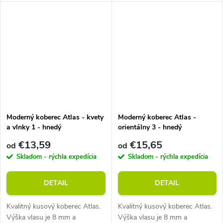
g/m2. Vhodný do miestností s
g/m2. Vhodný do miestností s
podlahovým vykurovaním.
podlahovým vykurovaním.
Moderný koberec Atlas - kvety
Moderný koberec Atlas -
a vlnky 1 - hnedý
orientálny 3 - hnedý
€13,59
€15,65
od
od
Skladom - rýchla expedícia
Skladom - rýchla expedícia
DETAIL
DETAIL
Kvalitný kusový koberec Atlas.
Kvalitný kusový koberec Atlas.
Výška vlasu je 8 mm a
Výška vlasu je 8 mm a