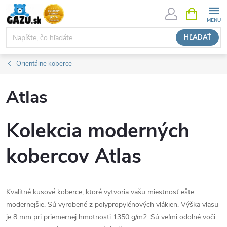
Prejsť
NÁKUPN
KOŠÍK
na
obsah
HĽADAŤ
Orientálne koberce
Atlas
Kolekcia moderných
kobercov Atlas
Kvalitné kusové koberce, ktoré vytvoria vašu miestnosť ešte
modernejšie. Sú vyrobené z polypropylénových vlákien. Výška vlasu
je 8 mm pri priemernej hmotnosti 1350 g/m2. Sú veľmi odolné voči