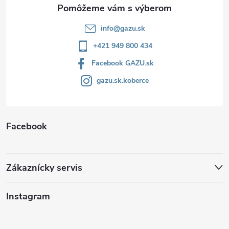
u
e
info
@
gazu.sk
+421 949 800 434
Facebook GAZU.sk
gazu.sk.koberce
Facebook
Zákaznícky servis
Instagram