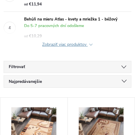
€11,94
od
Behúň na mieru Atlas - kvety a mriežka 1 - béžový
Do 5-7 pracovných dní odošleme
€10,29
od
Zobraziť viac produktov
Filtrovať
R
Najpredávanejšie
a
Najlacnejšie
V
Najdrahšie
d
ý
Abecedne
e
p