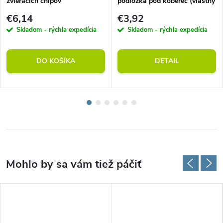
zvieracích chlpov
podložka pod koberec (vlastný
rozmer)
€6,14
€3,92
Skladom - rýchla expedícia
Skladom - rýchla expedícia
DO KOŠÍKA
DETAIL