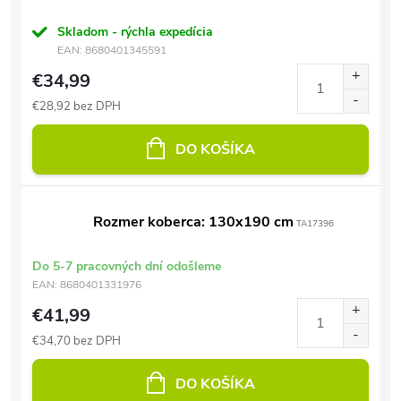
Skladom - rýchla expedícia
EAN:
8680401345591
€34,99
€28,92 bez DPH
DO KOŠÍKA
Rozmer koberca: 130x190 cm
TA17396
Do 5-7 pracovných dní odošleme
EAN:
8680401331976
€41,99
€34,70 bez DPH
DO KOŠÍKA