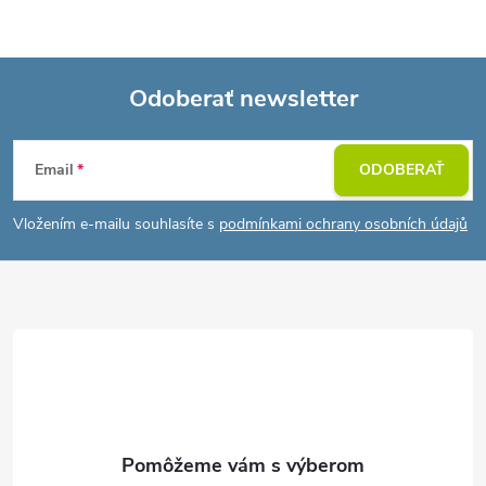
Odoberať newsletter
Z
Email
ODOBERAŤ
á
Vložením e-mailu souhlasíte s
podmínkami ochrany osobních údajů
p
ä
t
i
e