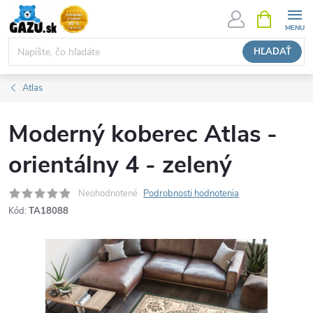
Prejsť
NÁKUPN
KOŠÍK
na
obsah
HĽADAŤ
Atlas
Moderný koberec Atlas -
orientálny 4 - zelený
Neohodnotené
Podrobnosti hodnotenia
Kód:
TA18088