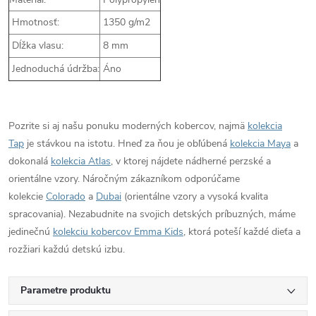
Hmotnosť:
1350 g/m2
Dĺžka vlasu:
8 mm
Jednoduchá údržba:
Áno
Pozrite si aj našu ponuku moderných kobercov, najmä
kolekcia
Tap
je stávkou na istotu. Hneď za ňou je obľúbená
kolekcia Maya
a
dokonalá
kolekcia Atlas
, v ktorej nájdete nádherné perzské a
orientálne vzory. Náročným zákazníkom odporúčame
kolekcie
Colorado
a
Dubai
(orientálne vzory a vysoká kvalita
spracovania). Nezabudnite na svojich detských príbuzných, máme
jedinečnú
kolekciu kobercov Emma Kids
, ktorá poteší každé dieťa a
rozžiari každú detskú izbu.
Parametre produktu