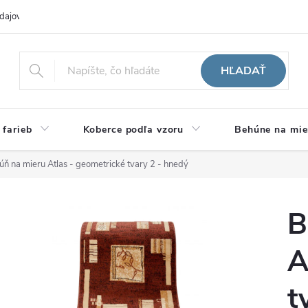
dajov
Hodnotenie obchodu
HĽADAŤ
 farieb
Koberce podľa vzoru
Behúne na mie
ň na mieru Atlas - geometrické tvary 2 - hnedý
B
A
t