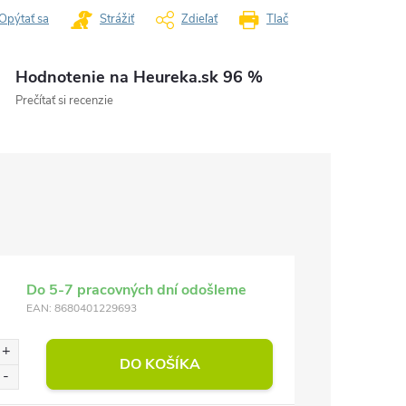
Opýtať sa
Strážiť
Zdieľať
Tlač
Hodnotenie na Heureka.sk 96 %
Prečítať si recenzie
Do 5-7 pracovných dní odošleme
EAN:
8680401229693
DO KOŠÍKA