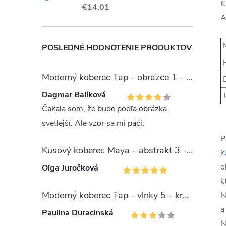
K
€14,01
A
M
POSLEDNÉ HODNOTENIE PRODUKTOV
H
Moderný koberec Tap - obrazce 1 - sivý
D
Dagmar Balíková
J
Čakala som, že bude podľa obrázka
svetlejší. Ale vzor sa mi páči.
P
Kusový koberec Maya - abstrakt 3 - čierny/žltý
k
o
Oľga Juročková
k
Moderný koberec Tap - vlnky 5 - krémový/zelený
N
Paulina Duracinská
N