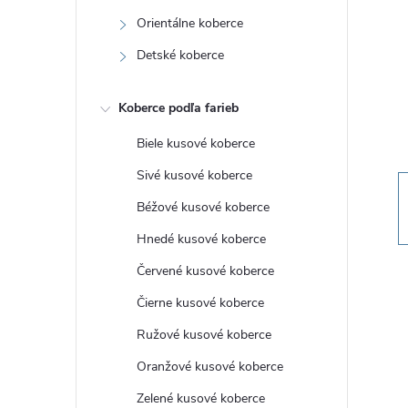
n
Orientálne koberce
ý
Detské koberce
p
Koberce podľa farieb
a
Biele kusové koberce
Sivé kusové koberce
n
Béžové kusové koberce
e
Hnedé kusové koberce
Červené kusové koberce
l
Čierne kusové koberce
Ružové kusové koberce
Oranžové kusové koberce
Zelené kusové koberce