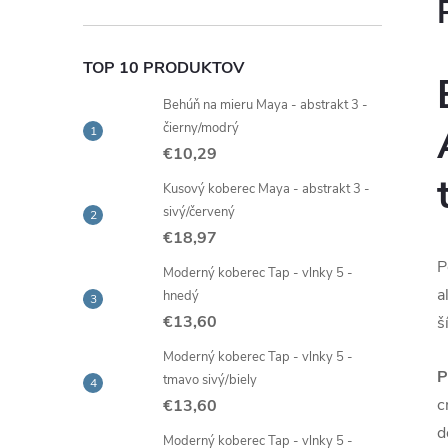
TOP 10 PRODUKTOV
Behúň na mieru Maya - abstrakt 3 -
čierny/modrý
€10,29
Kusový koberec Maya - abstrakt 3 -
sivý/červený
€18,97
P
Moderný koberec Tap - vlnky 5 -
a
hnedý
€13,60
š
Moderný koberec Tap - vlnky 5 -
P
tmavo sivý/biely
c
€13,60
d
Moderný koberec Tap - vlnky 5 -