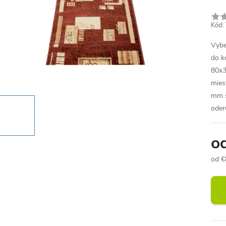
Kód:
Vybe
do k
80x3
mies
mm s
oder
o
od
€
Jedn
cena