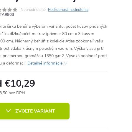
Neohodnotené
Podrobnosti hodnotenia
TA9803
rte šírku behúňa výberom variantu, počet kusov pridaných
ošíka dĺžku/počet metrov (priemer 80 cm x 3 kusy =
00 cm). Nádherný behúň z kolekcie Atlas zdokonalí vašu
tnosť vďaka krásnym perzským vzorom. Výška vlasu je 8
 priemernou gramážou 1350 g/m2. Vysoká odolnosť proti
u a deformácii.
Detailné informácie
d
€10,29
8,50
bez DPH
otková
:
ZVOĽTE VARIANT