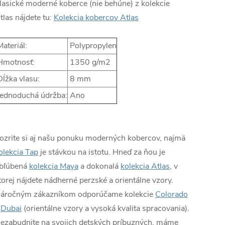
lasické moderné koberce (nie behúne) z kolekcie
tlas nájdete tu:
Kolekcia kobercov Atlas
ateriál:
Polypropylen
motnosť:
1350 g/m2
ĺžka vlasu:
8 mm
ednoduchá údržba:
Ano
ozrite si aj našu ponuku moderných kobercov, najmä
olekcia Tap
je stávkou na istotu. Hneď za ňou je
bľúbená
kolekcia Maya
a dokonalá
kolekcia Atlas
, v
torej nájdete nádherné perzské a orientálne vzory.
áročným zákazníkom odporúčame kolekcie
Colorado
a
Dubai
(orientálne vzory a vysoká kvalita spracovania).
ezabudnite na svojich detských príbuzných, máme