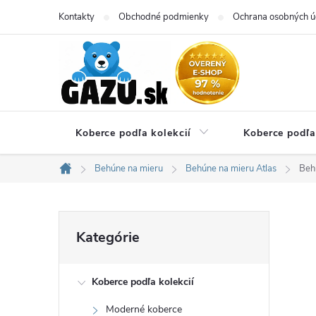
Prejsť
Kontakty
Obchodné podmienky
Ochrana osobných ú
na
obsah
Koberce podľa kolekcií
Koberce podľa
Behúne na mieru
Behúne na mieru Atlas
Behú
Domov
B
Preskočiť
Kategórie
kategórie
o
Koberce podľa kolekcií
č
Moderné koberce