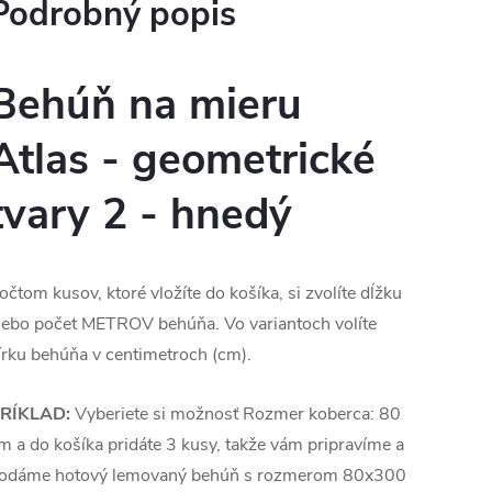
Podrobný popis
Behúň na mieru
Atlas - geometrické
tvary 2 - hnedý
očtom kusov, ktoré vložíte do košíka, si zvolíte dĺžku
lebo počet METROV behúňa. Vo variantoch volíte
írku behúňa v centimetroch (cm).
RÍKLAD:
Vyberiete si možnosť Rozmer koberca: 80
m a do košíka pridáte 3 kusy, takže vám pripravíme a
odáme hotový lemovaný behúň s rozmerom 80x300