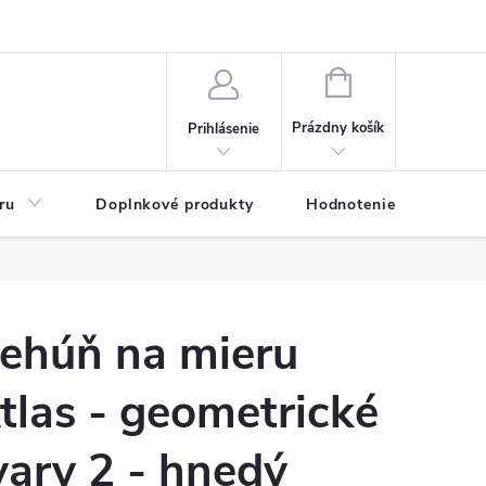
NÁKUPNÝ
KOŠÍK
Prázdny košík
Prihlásenie
ru
Doplnkové produkty
Hodnotenie obchodu
ehúň na mieru
tlas - geometrické
vary 2 - hnedý