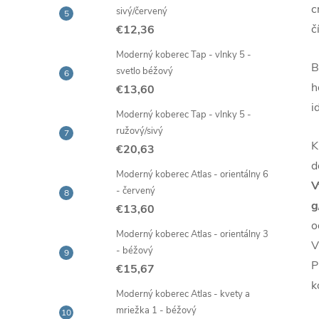
c
sivý/červený
č
€12,36
Moderný koberec Tap - vlnky 5 -
B
svetlo béžový
h
€13,60
i
Moderný koberec Tap - vlnky 5 -
ružový/sivý
K
€20,63
d
Moderný koberec Atlas - orientálny 6
V
- červený
g
€13,60
o
Moderný koberec Atlas - orientálny 3
V
- béžový
P
€15,67
k
Moderný koberec Atlas - kvety a
mriežka 1 - béžový