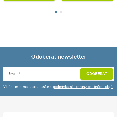
Odoberať newsletter
Z
Email
ODOBERAŤ
á
Vložením e-mailu souhlasíte s
podmínkami ochrany osobních údajů
p
ä