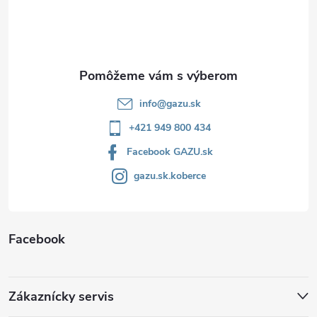
t
i
e
info
@
gazu.sk
+421 949 800 434
Facebook GAZU.sk
gazu.sk.koberce
Facebook
Zákaznícky servis