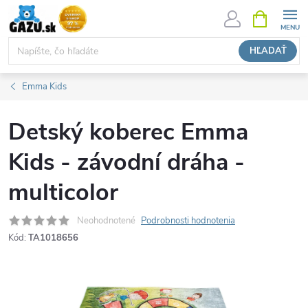
Prejsť
NÁKUPN
KOŠÍK
na
obsah
HĽADAŤ
Emma Kids
Detský koberec Emma
Kids - závodní dráha -
multicolor
Neohodnotené
Podrobnosti hodnotenia
Kód:
TA1018656