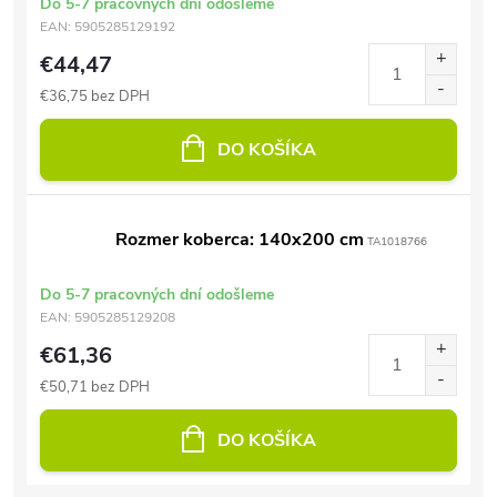
Do 5-7 pracovných dní odošleme
EAN:
5905285129192
€44,47
€36,75 bez DPH
DO KOŠÍKA
Rozmer koberca: 140x200 cm
TA1018766
Do 5-7 pracovných dní odošleme
EAN:
5905285129208
€61,36
€50,71 bez DPH
DO KOŠÍKA