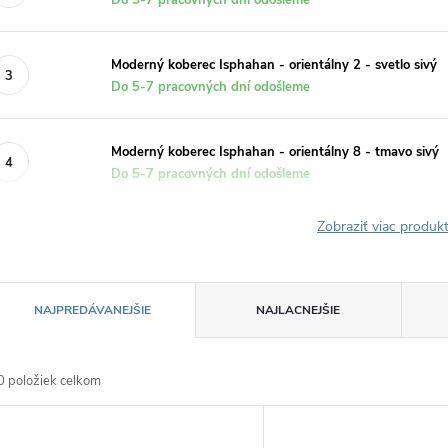
Moderný koberec Isphahan - orientálny 2 - svetlo sivý
Do 5-7 pracovných dní odošleme
Moderný koberec Isphahan - orientálny 8 - tmavo sivý
Do 5-7 pracovných dní odošleme
Zobraziť viac produ
R
NAJPREDÁVANEJŠIE
NAJLACNEJŠIE
a
0
položiek celkom
d
V