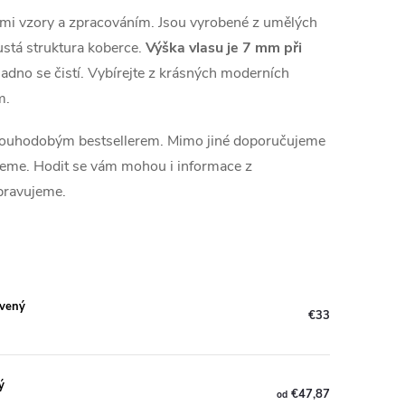
ními vzory a zpracováním. Jsou vyrobené z umělých
ustá struktura koberce.
Výška vlasu je 7 mm při
nadno se čistí. Vybírejte z krásných moderních
em.
 dlouhodobým bestsellerem. Mimo jiné doporučujeme
zujeme. Hodit se vám mohou i informace z
ipravujeme.
rvený
€33
ý
€47,87
od