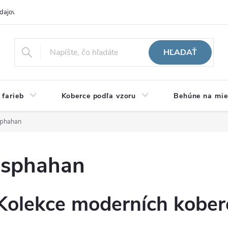
dajov
Hodnotenie obchodu
HĽADAŤ
 farieb
Koberce podľa vzoru
Behúne na mie
sphahan
Isphahan
Kolekce moderních kober