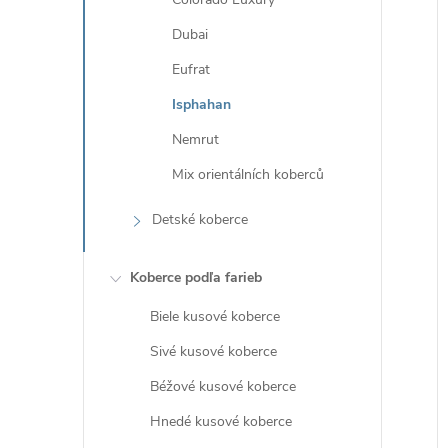
Dubai
Eufrat
i
Isphahan
i
Nemrut
Mix orientálních koberců
Detské koberce
Koberce podľa farieb
Biele kusové koberce
Sivé kusové koberce
Béžové kusové koberce
Hnedé kusové koberce