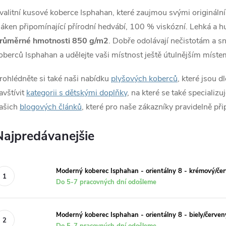
valitní kusové koberce Isphahan, které zaujmou svými originál
láken připomínající přírodní hedvábí, 100 % viskózní. Lehká a h
růměrné hmotnosti 850 g/m2
. Dobře odolávají nečistotám a s
oberců Isphahan a udělejte vaši místnost ještě útulnějším míst
rohlédněte si také naši nabídku
plyšových koberců
, které jsou
avštívit
kategorii s dětskými doplňky
, na které se také speciali
ašich
blogových článků
, které pro naše zákazníky pravidelně př
Najpredávanejšie
Moderný koberec Isphahan - orientálny 8 - krémový/če
Do 5-7 pracovných dní odošleme
Moderný koberec Isphahan - orientálny 8 - biely/červen
Do 5-7 pracovných dní odošleme