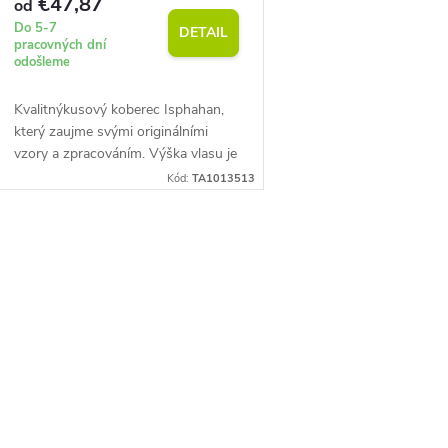
€47,87
od
Do 5-7
DETAIL
pracovných dní
odošleme
Kvalitnýkusový koberec Isphahan,
který zaujme svými originálními
vzory a zpracováním. Výška vlasu je
7 mm pri priemernej hmotnosti 850
Kód:
TA1013513
g/m2. Snadná údržba.
O
v
á
d