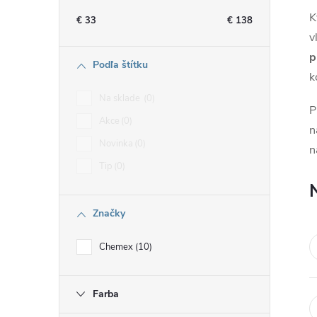
n
K
€
33
€
138
v
ý
p
Podľa štítku
p
k
Na sklade
0
P
a
Akce
0
n
Novinka
0
n
n
Tip
0
e
Značky
l
Chemex
10
Farba