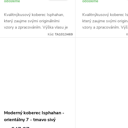
odošleme
odošleme
Kvalitnýkusový koberec Isphahan,
Kvalitnýkusový koberec I
který zaujme svými originálními
který zaujme svými origin
vzory a zpracováním. Výška vlasu je
vzory a zpracováním. Výšk
7 mm pri priemernej hmotnosti 850
7 mm pri priemernej hmo
Kód:
TA1013469
K
g/m2. Snadná údržba.
g/m2. Snadná údržba.
Moderný koberec Isphahan -
orientálny 7 - tmavo sivý