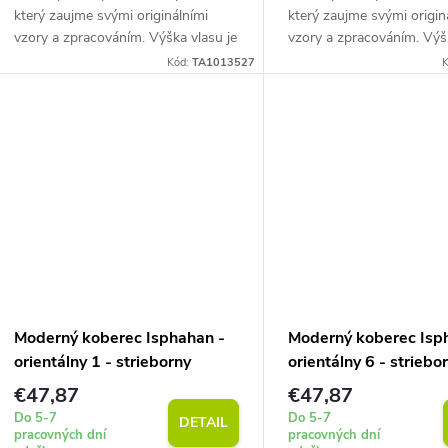
který zaujme svými originálními
který zaujme svými origin
vzory a zpracováním. Výška vlasu je
vzory a zpracováním. Výšk
7 mm pri priemernej hmotnosti 850
7 mm pri priemernej hmo
Kód:
TA1013527
K
g/m2. Snadná údržba.
g/m2. Snadná údržba.
Moderný koberec Isphahan -
Moderný koberec Isp
orientálny 1 - strieborny
orientálny 6 - striebo
€47,87
€47,87
Do 5-7
Do 5-7
DETAIL
pracovných dní
pracovných dní