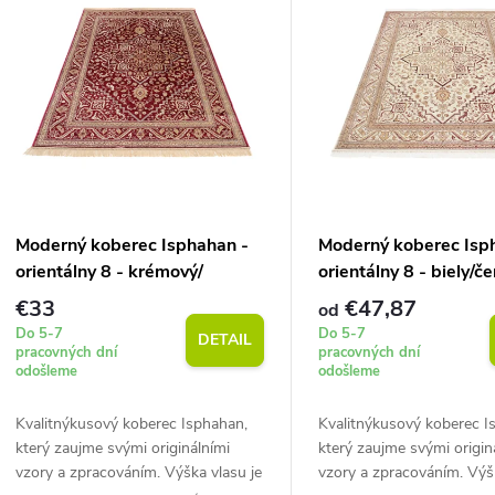
e
ý
n
p
e
s
p
p
Moderný koberec Isphahan -
Moderný koberec Isp
r
orientálny 8 - krémový/
orientálny 8 - biely/č
r
červený
€33
€47,87
od
o
Do 5-7
Do 5-7
DETAIL
o
pracovných dní
pracovných dní
odošleme
odošleme
d
d
Kvalitnýkusový koberec Isphahan,
Kvalitnýkusový koberec I
u
který zaujme svými originálními
který zaujme svými origin
u
vzory a zpracováním. Výška vlasu je
vzory a zpracováním. Výšk