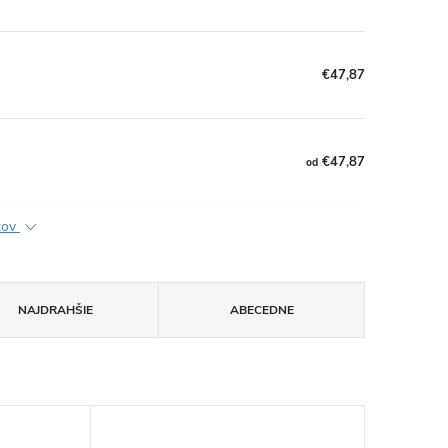
€47,87
€47,87
od
ktov
NAJDRAHŠIE
ABECEDNE