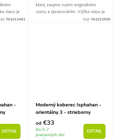
álními
který zaujme svými originálními
a vlasu je
vzory a zpracováním. Výška vlasu je
tnosti 850
7 mm pri priemernej hmotnosti 850
ód:
TA1013491
Kód:
TA1013505
g/m2. Snadná údržba.
hahan -
Moderný koberec Isphahan -
rny
orientálny 3 - strieborny
€33
od
Do 5-7
DETAIL
DETAIL
pracovných dní