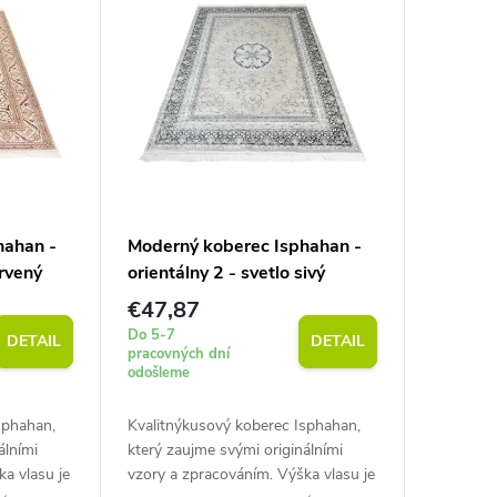
hahan -
Moderný koberec Isphahan -
ervený
orientálny 2 - svetlo sivý
€47,87
Do 5-7
DETAIL
DETAIL
pracovných dní
odošleme
sphahan,
Kvalitnýkusový koberec Isphahan,
álními
který zaujme svými originálními
a vlasu je
vzory a zpracováním. Výška vlasu je