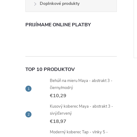
Doplnkové produkty
PRIJÍMAME ONLINE PLATBY
TOP 10 PRODUKTOV
Behúň na mieru Maya - abstrakt 3 -
čierny/modrý
€10,29
l
Kusový koberec Maya - abstrakt 3 -
sivý/červený
€18,97
Moderný koberec Tap - vlnky 5 -