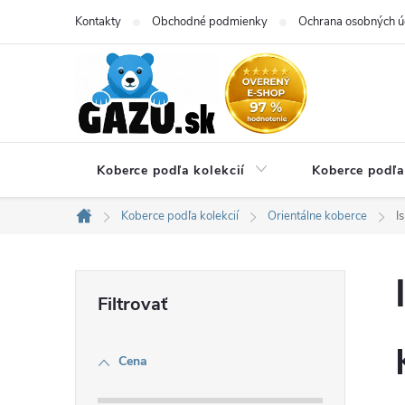
Prejsť
Kontakty
Obchodné podmienky
Ochrana osobných ú
na
obsah
Koberce podľa kolekcií
Koberce podľa
Koberce podľa kolekcií
Orientálne koberce
I
Domov
B
o
Cena
č