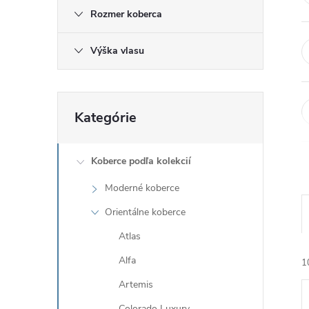
Rozmer koberca
Výška vlasu
Preskočiť
Kategórie
kategórie
Koberce podľa kolekcií
Moderné koberce
Orientálne koberce
Atlas
Alfa
1
Artemis
Colorado Luxury