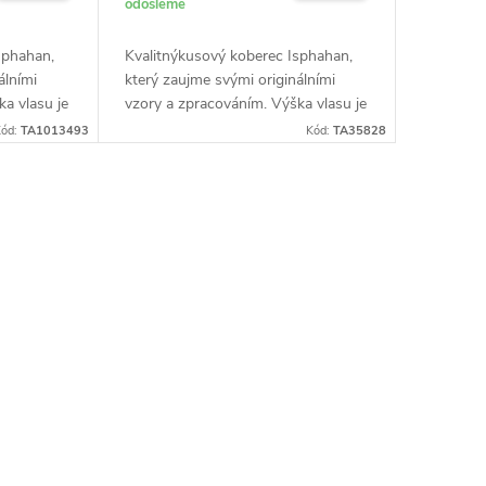
odošleme
sphahan,
Kvalitnýkusový koberec Isphahan,
álními
který zaujme svými originálními
a vlasu je
vzory a zpracováním. Výška vlasu je
tnosti 850
7 mm pri priemernej hmotnosti 850
ód:
TA1013493
Kód:
TA35828
g/m2. Snadná údržba.