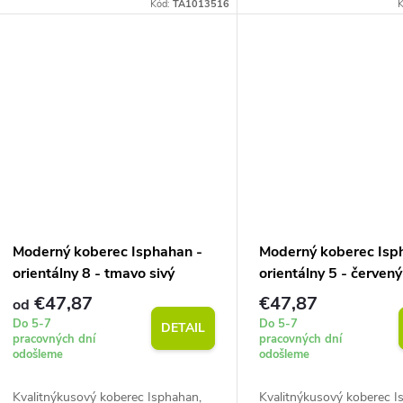
k
7 mm pri priemernej hmotnosti 850
7 mm pri priemernej hmo
Kód:
TA1013516
K
k
g/m2. Snadná údržba.
g/m2. Snadná údržba.
t
t
o
o
v
v
Moderný koberec Isphahan -
Moderný koberec Isp
orientálny 8 - tmavo sivý
orientálny 5 - červený
€47,87
€47,87
od
Do 5-7
Do 5-7
DETAIL
pracovných dní
pracovných dní
odošleme
odošleme
Kvalitnýkusový koberec Isphahan,
Kvalitnýkusový koberec I