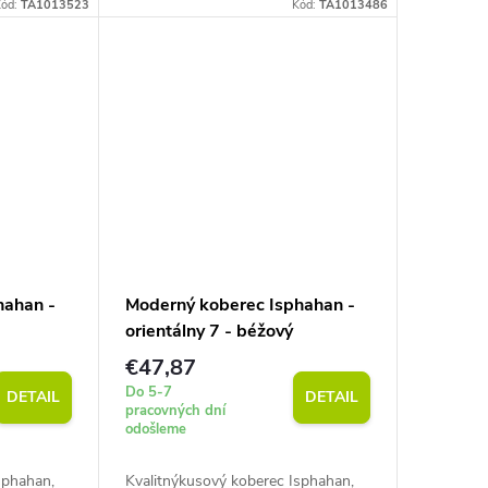
tnosti 850
7 mm pri priemernej hmotnosti 850
ód:
TA1013523
Kód:
TA1013486
g/m2. Snadná údržba.
hahan -
Moderný koberec Isphahan -
orientálny 7 - béžový
€47,87
Do 5-7
DETAIL
DETAIL
pracovných dní
odošleme
sphahan,
Kvalitnýkusový koberec Isphahan,