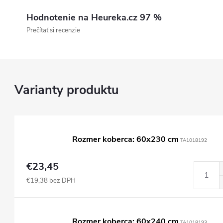
Hodnotenie na Heureka.cz 97 %
Prečítať si recenzie
Rozmer koberca: 60x230 cm
TA1018192
€23,45
€19,38 bez DPH
Rozmer koberca: 60x240 cm
TA1018193