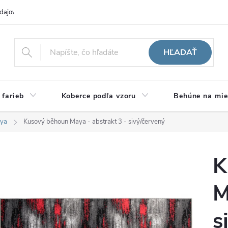
dajov
Hodnotenie obchodu
HĽADAŤ
 farieb
Koberce podľa vzoru
Behúne na mie
ya
Kusový běhoun Maya - abstrakt 3 - sivý/červený
K
M
s