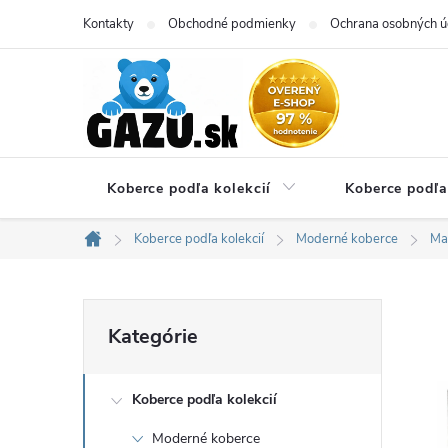
Prejsť
Kontakty
Obchodné podmienky
Ochrana osobných ú
na
obsah
Koberce podľa kolekcií
Koberce podľa
Koberce podľa kolekcií
Moderné koberce
Ma
Domov
B
Preskočiť
Kategórie
kategórie
o
Koberce podľa kolekcií
č
Moderné koberce