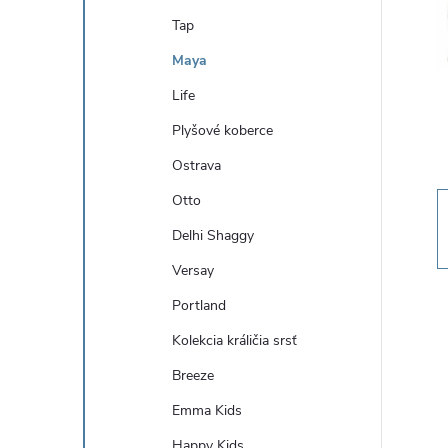
n
Tap
ý
Maya
Life
p
Plyšové koberce
a
Ostrava
Otto
n
Delhi Shaggy
e
Versay
Portland
l
Kolekcia králičia srsť
Breeze
Emma Kids
Happy Kids