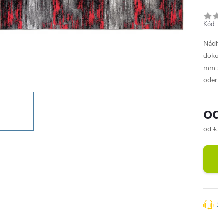
Kód:
Nádh
doko
mm s
oder
o
od
€
Jedn
cena