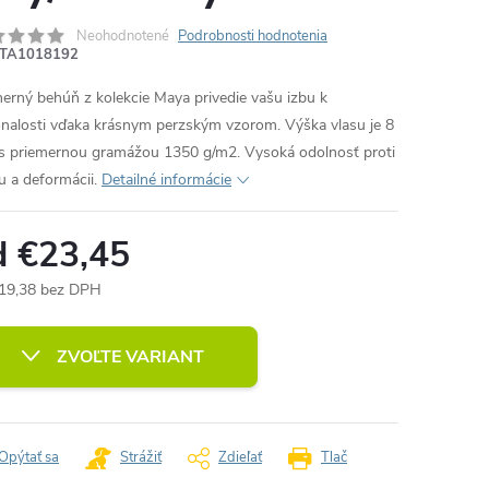
Neohodnotené
Podrobnosti hodnotenia
TA1018192
erný behúň z kolekcie Maya privedie vašu izbu k
nalosti vďaka krásnym perzským vzorom. Výška vlasu je 8
 priemernou gramážou 1350 g/m2. Vysoká odolnosť proti
u a deformácii.
Detailné informácie
d
€23,45
19,38
bez DPH
otková
:
ZVOĽTE VARIANT
Opýtať sa
Strážiť
Zdieľať
Tlač