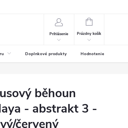
NÁKUPNÝ
KOŠÍK
Prázdny košík
Prihlásenie
ru
Doplnkové produkty
Hodnotenie obchodu
usový běhoun
aya - abstrakt 3 -
ivý/červený