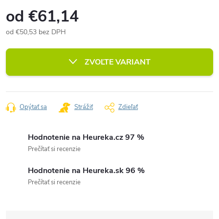
od
€61,14
od
€50,53
bez DPH
Jednotková
cena:
ZVOĽTE VARIANT
Opýtať sa
Strážiť
Zdieľať
Hodnotenie na Heureka.cz 97 %
Prečítať si recenzie
Hodnotenie na Heureka.sk 96 %
Prečítať si recenzie