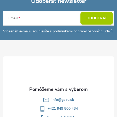
Odoberať newsletter
Z
Email
ODOBERAŤ
á
Vložením e-mailu souhlasíte s
podmínkami ochrany osobních údajů
p
ä
t
i
e
info
@
gazu.sk
+421 949 800 434