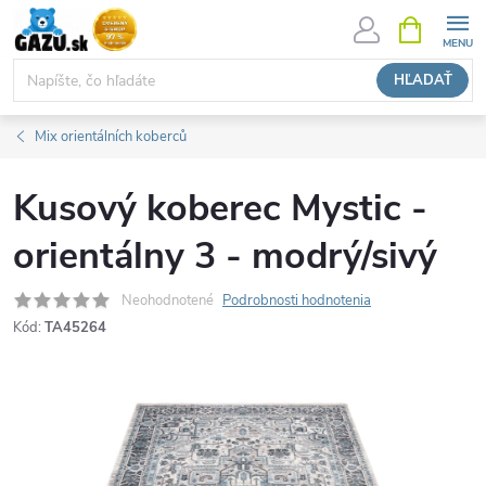
Prejsť
NÁKUPN
KOŠÍK
na
obsah
HĽADAŤ
Mix orientálních koberců
Kusový koberec Mystic -
orientálny 3 - modrý/sivý
Neohodnotené
Podrobnosti hodnotenia
Kód:
TA45264