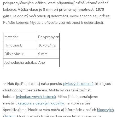
polypropylénových vlákien, které připomínají ručně vázané vlněné
koberce.
Výška vlasu je 9 mm pri priemernej hmotnosti
1670
g/m2
.
Je odolný voči oderu aj deformácii. Velmi snadno se udržuje.
Pořiďte koberec Mystic a přiveďte vaši místnost k dokonalosti.
Materiál:
Polypropylen
Hmotnosť:
1670 g/m2
Dĺžka vlasu:
9 mm
Jednoduchá údržba:
Ano
✨
Náš tip:
Pozrite si aj našu ponuku
plyšových koberců
, které jsou
dlouhodobým bestsellerem. Mohla by vás také zajímat
kolekce
jednobarevných koberců
. Mimo jiné doporučujeme
navštívit
kategorii s dětskými doplňky
, na ktoré sa tiež
špecializujeme. Hodiť sa vám môžu aj informácie z našich
blogových
článkov
, ktoré pre našich zákazníkov pravidelne pripravujeme.