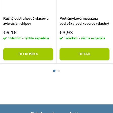
Ručný odstraňovač vlasov a
Protišmyková metrážna
zvieracích chlpov
podložka pod koberec (vlastný
rozmer)
€6,16
€3,93
Skladom - rýchla expedícia
Skladom - rýchla expedícia
DO KOŠÍKA
DETAIL