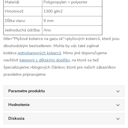
Materiál:
Polypropylen + polyester
Hmotnosť:
1300 g/m2
Dĺžka vlasu:
9 mm
Jednoduchá údržba:
Ano
title="Plyšové koberce na gazu.sk">plyšových koberců, které jsou
dlouhodobým bestsellerem. Mohla by vás také zajímat
kolekce
jednobarevných koberců
. Mimo jiné doporučujeme
navštívit
kategorii s dětskými doplňky
, na ktoré sa tiež
špecializujeme.>blogových článkov, ktoré pre našich zákazníkov
pravidelne pripravujeme.
Parametre produktu
Hodnotenie
Diskusia