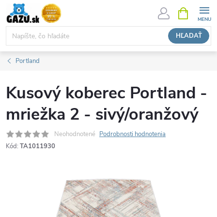
Prejsť
NÁKUPN
KOŠÍK
na
obsah
HĽADAŤ
Portland
Kusový koberec Portland -
mriežka 2 - sivý/oranžový
Neohodnotené
Podrobnosti hodnotenia
Kód:
TA1011930