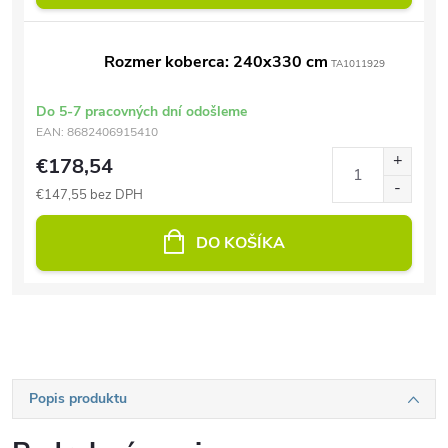
Rozmer koberca: 240x330 cm
TA1011929
Do 5-7 pracovných dní odošleme
EAN:
8682406915410
€178,54
€147,55 bez DPH
DO KOŠÍKA
Popis produktu