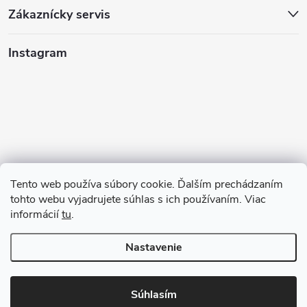
Zákaznícky servis
Instagram
Tento web používa súbory cookie. Ďalším prechádzaním
tohto webu vyjadrujete súhlas s ich používaním. Viac
informácií
tu
.
Sledovať na Instagrame
Nastavenie
Copyright 2026
GAZU.SK | moderné koberce
. Všetky práva vyhradené.
Súhlasím
Vytvoril Shoptet