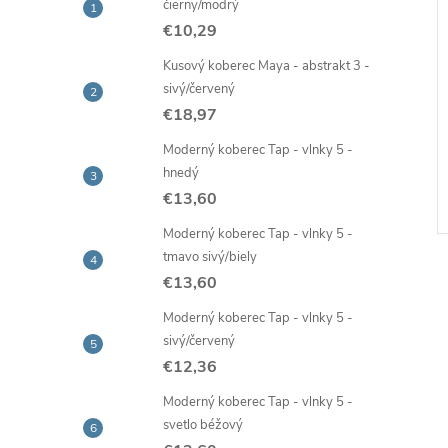
čierny/modrý
€10,29
Kusový koberec Maya - abstrakt 3 -
sivý/červený
 nano hubka na
Prírodný jutový špagát, návin
€18,97
ŕn, 3 ks
50 m
€2,02
Moderný koberec Tap - vlnky 5 -
hnedý
Skladom -
DO KOŠÍKA
DO KOŠÍKA
ia
rýchla expedícia
€13,60
Kód:
95593
Kód:
37285
Moderný koberec Tap - vlnky 5 -
tmavo sivý/biely
€13,60
Moderný koberec Tap - vlnky 5 -
sivý/červený
€12,36
Moderný koberec Tap - vlnky 5 -
svetlo béžový