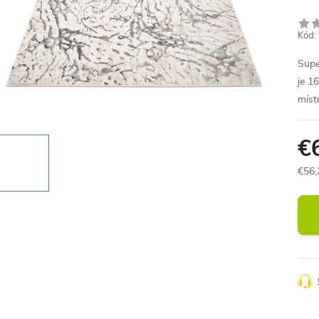
Kód:
Supe
je 1
míst
€
€56,
Jedn
cena