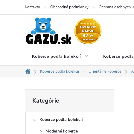
Prejsť
Kontakty
Obchodné podmienky
Ochrana osobných ú
na
obsah
Koberce podľa kolekcií
Koberce podľa
Koberce podľa kolekcií
Orientálne koberce
A
Domov
B
Preskočiť
Kategórie
kategórie
o
Koberce podľa kolekcií
č
Moderné koberce