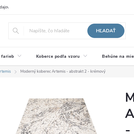
dajov
Hodnotenie obchodu
HĽADAŤ
 farieb
Koberce podľa vzoru
Behúne na mie
rtemis
Moderný koberec Artemis - abstrakt 2 - krémový
M
A
-