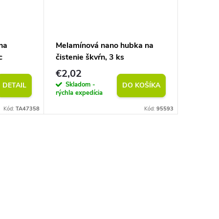
na
Melamínová nano hubka na
Prírodný
c
čistenie škvŕn, 3 ks
50 m
€2,02
€2,02
Skladom -
Sklad
DETAIL
DO KOŠÍKA
rýchla expedícia
rýchla exp
Kód:
TA47358
Kód:
95593