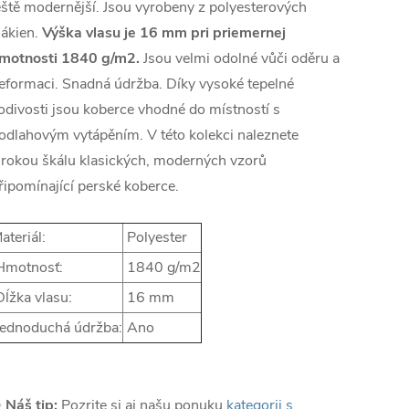
eště modernější. Jsou vyrobeny z polyesterových
lákien.
Výška vlasu je 16 mm pri priemernej
motnosti 1840 g/m2.
Jsou velmi odolné vůči oděru a
eformaci. Snadná údržba. Díky vysoké tepelné
odivosti jsou koberce vhodné do místností s
odlahovým vytápěním. V této kolekci naleznete
irokou škálu klasických, moderných vzorů
řipomínající perské koberce.
ateriál:
Polyester
motnosť:
1840 g/m2
ĺžka vlasu:
16 mm
ednoduchá údržba:
Ano
✨
Náš tip:
Pozrite si aj našu ponuku
kategorii s