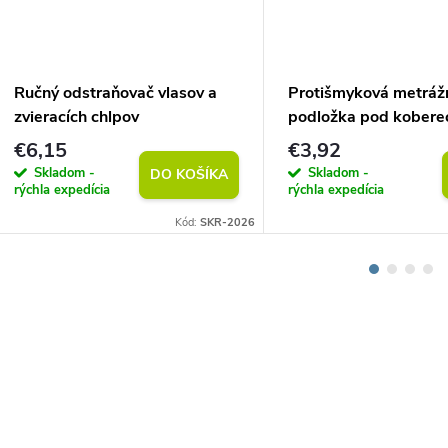
Ručný odstraňovač vlasov a
Protišmyková metráž
zvieracích chlpov
podložka pod kobere
(vlastný rozmer)
€6,15
€3,92
Skladom -
Skladom -
DO KOŠÍKA
rýchla expedícia
rýchla expedícia
Kód:
SKR-2026