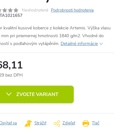
Neohodnotené
Podrobnosti hodnotenia
TA1021657
r kvalitní kusové koberce z kolekcie Artemis. Výška vlasu
6 mm pri priemernej hmotnosti 1840 g/m2. Vhodné do
ností s podlahovým vytápěním.
Detailné informácie
68,11
29 bez DPH
otková
:
ZVOĽTE VARIANT
Opýtať sa
Strážiť
Zdieľať
Tlač