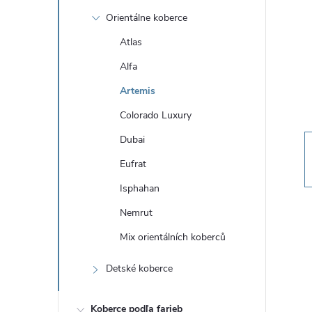
n
Orientálne koberce
ý
Atlas
Alfa
p
Artemis
a
Colorado Luxury
Dubai
n
Eufrat
e
Isphahan
Nemrut
l
Mix orientálních koberců
Detské koberce
Koberce podľa farieb