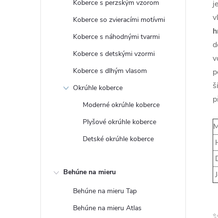
Koberce s perzským vzorom
j
v
Koberce so zvieracími motívmi
h
Koberce s náhodnými tvarmi
d
Koberce s detskými vzormi
v
Koberce s dlhým vlasom
p
š
Okrúhle koberce
p
Moderné okrúhle koberce
Plyšové okrúhle koberce
M
Detské okrúhle koberce
H
D
Behúne na mieru
J
Behúne na mieru Tap
Behúne na mieru Atlas