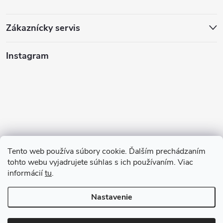
Zákaznícky servis
Instagram
Tento web používa súbory cookie. Ďalším prechádzaním
tohto webu vyjadrujete súhlas s ich používaním. Viac
informácií
tu
.
Sledovať na Instagrame
Nastavenie
Copyright 2026
GAZU.SK | moderné koberce
. Všetky práva vyhradené.