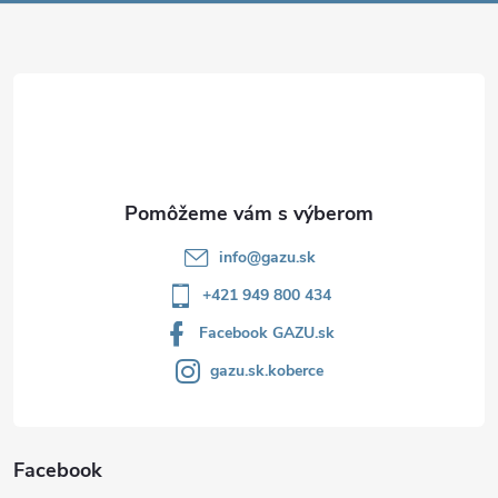
ä
t
i
e
info
@
gazu.sk
+421 949 800 434
Facebook GAZU.sk
gazu.sk.koberce
Facebook