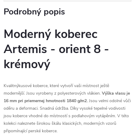
Podrobný popis
Moderný koberec
Artemis - orient 8 -
krémový
Kvalitnýkusové koberce, které vytvoří vaši místnost ještě
modernější. Jsou vyrobeny z polyesterových vlákien.
Výška vlasu je
16 mm pri priemernej hmotnosti 1840 g/m2.
Jsou velmi odolné vůči
oděru a deformaci. Snadná údržba. Díky vysoké tepelné vodivosti
jsou koberce vhodné do místností s podlahovým vytápěním. V této
kolekci naleznete širokou škálu klasických, moderných vzorů
připomínající perské koberce.