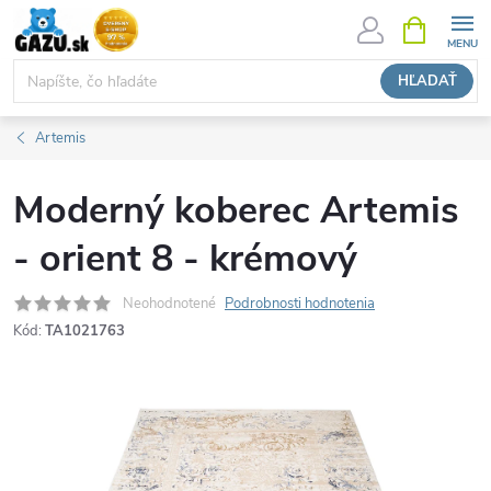
Prejsť
NÁKUPN
KOŠÍK
na
obsah
HĽADAŤ
Artemis
Moderný koberec Artemis
- orient 8 - krémový
Neohodnotené
Podrobnosti hodnotenia
Kód:
TA1021763