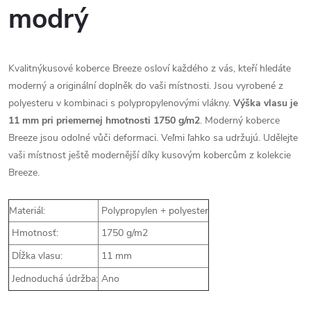
modrý
Kvalitnýkusové koberce Breeze osloví každého z vás, kteří hledáte
moderný a originální doplněk do vaši místnosti. Jsou vyrobené z
polyesteru v kombinaci s polypropylenovými vlákny.
Výška vlasu je
11 mm pri priemernej hmotnosti
1750 g/m2
. Moderný koberce
Breeze jsou odolné vůči deformaci. Veľmi ľahko sa udržujú. Udělejte
vaši místnost ještě modernější díky kusovým kobercům z kolekcie
Breeze.
Materiál:
Polypropylen + polyester
Hmotnosť:
1750 g/m2
Dĺžka vlasu:
11 mm
Jednoduchá údržba:
Ano