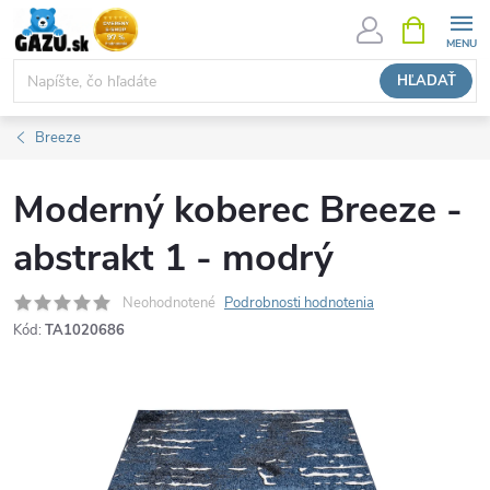
Prejsť
NÁKUPN
KOŠÍK
na
obsah
HĽADAŤ
Breeze
Moderný koberec Breeze -
abstrakt 1 - modrý
Neohodnotené
Podrobnosti hodnotenia
Kód:
TA1020686