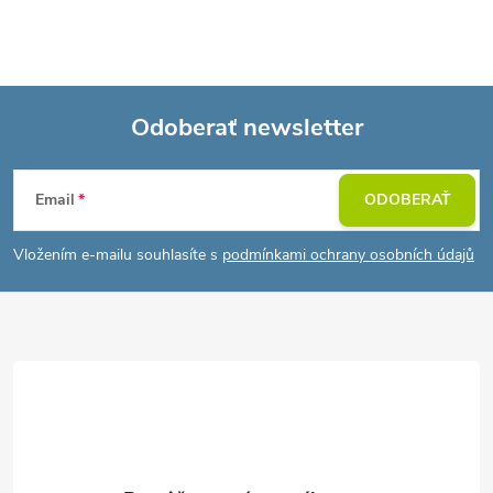
Odoberať newsletter
Z
Email
ODOBERAŤ
á
Vložením e-mailu souhlasíte s
podmínkami ochrany osobních údajů
p
ä
t
i