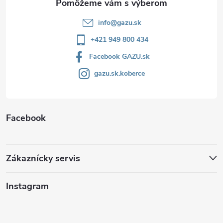
e
info
@
gazu.sk
+421 949 800 434
Facebook GAZU.sk
gazu.sk.koberce
Facebook
Zákaznícky servis
Instagram