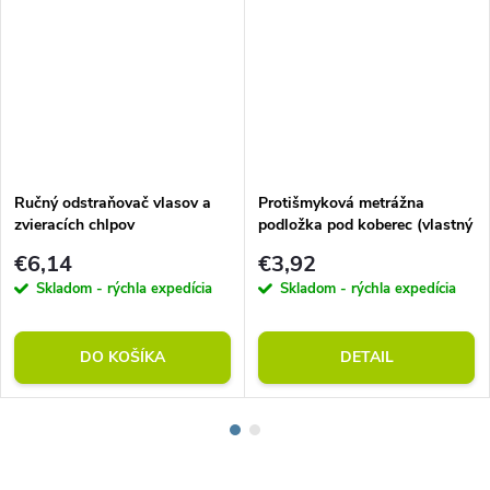
Ručný odstraňovač vlasov a
Protišmyková metrážna
zvieracích chlpov
podložka pod koberec (vlastný
rozmer)
€6,14
€3,92
Skladom - rýchla expedícia
Skladom - rýchla expedícia
DO KOŠÍKA
DETAIL