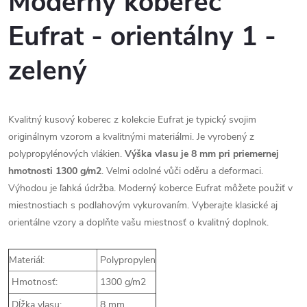
Moderný koberec
Eufrat - orientálny 1 -
zelený
Kvalitný kusový koberec z kolekcie Eufrat je typický svojim
originálnym vzorom a kvalitnými materiálmi. Je vyrobený z
polypropylénových vlákien.
Výška vlasu je 8 mm pri priemernej
hmotnosti 1300 g/m2
. Velmi odolné vůči oděru a deformaci.
Výhodou je ľahká údržba. Moderný koberce Eufrat môžete použiť v
miestnostiach s podlahovým vykurovaním. Vyberajte klasické aj
orientálne vzory a doplňte vašu miestnosť o kvalitný doplnok.
Materiál:
Polypropylen
Hmotnosť:
1300 g/m2
Dĺžka vlasu:
8 mm