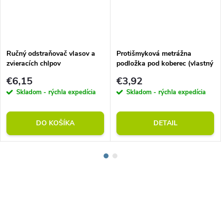
Ručný odstraňovač vlasov a
Protišmyková metrážna
zvieracích chlpov
podložka pod koberec (vlastný
rozmer)
€6,15
€3,92
Skladom - rýchla expedícia
Skladom - rýchla expedícia
DO KOŠÍKA
DETAIL