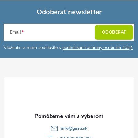
Odoberať newsletter
Z
Email
ODOBERAŤ
á
Vložením e-mailu souhlasíte s
podmínkami ochrany osobních údajů
p
ä
t
i
e
info
@
gazu.sk