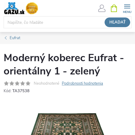
Prejsť
NÁKUPN
KOŠÍK
na
obsah
HĽADAŤ
Eufrat
Moderný koberec Eufrat -
orientálny 1 - zelený
Neohodnotené
Podrobnosti hodnotenia
Kód:
TA37538