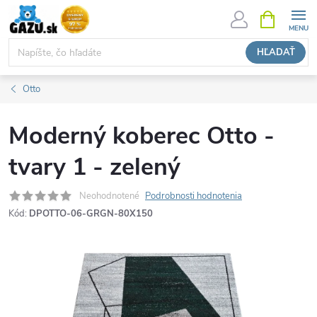
Prejsť
NÁKUPN
KOŠÍK
na
obsah
HĽADAŤ
Otto
Moderný koberec Otto -
tvary 1 - zelený
Neohodnotené
Podrobnosti hodnotenia
Kód:
DPOTTO-06-GRGN-80X150