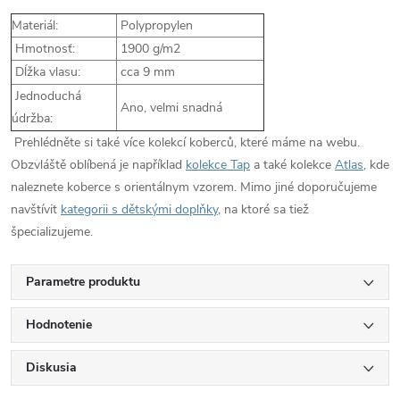
Materiál:
Polypropylen
Hmotnosť:
1900 g/m2
Dĺžka vlasu:
cca 9 mm
Jednoduchá
Ano, velmi snadná
údržba:
Prehlédněte si také více kolekcí koberců, které máme na webu.
Obzvláště oblíbená je například
kolekce Tap
a také kolekce
Atlas
, kde
naleznete koberce s orientálnym vzorem. Mimo jiné doporučujeme
navštívit
kategorii s dětskými doplňky
, na ktoré sa tiež
špecializujeme.
Parametre produktu
Hodnotenie
Diskusia