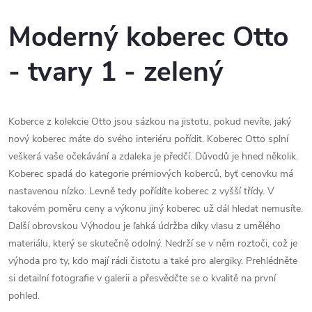
Moderný koberec Otto
- tvary 1 - zelený
Koberce z kolekcie Otto jsou sázkou na jistotu, pokud nevíte, jaký
nový koberec máte do svého interiéru pořídit. Koberec Otto splní
veškerá vaše očekávání a zdaleka je předčí. Důvodů je hned několik.
Koberec spadá do kategorie prémiových koberců, byť cenovku má
nastavenou nízko. Levně tedy pořídíte koberec z vyšší třídy. V
takovém poměru ceny a výkonu jiný koberec už dál hledat nemusíte.
Další obrovskou Výhodou je ľahká údržba díky vlasu z umělého
materiálu, který se skutečně odolný. Nedrží se v něm roztoči, což je
výhoda pro ty, kdo mají rádi čistotu a také pro alergiky. Prehlédněte
si detailní fotografie v galerii a přesvědčte se o kvalitě na první
pohled.