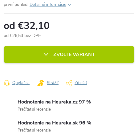
první pohled.
Detailné informácie
od
€32,10
od
€26,53
bez DPH
Jednotková
cena:
ZVOĽTE VARIANT
Opýtať sa
Strážiť
Zdieľať
Hodnotenie na Heureka.cz 97 %
Prečítať si recenzie
Hodnotenie na Heureka.sk 96 %
Prečítať si recenzie