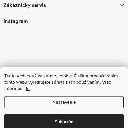
Zákaznícky servis
Instagram
Tento web používa súbory cookie. Ďalším prechádzaním
tohto webu vyjadrujete súhlas s ich používaním. Viac
informácií
tu
.
Sledovať na Instagrame
Nastavenie
Copyright 2026
GAZU.SK | moderné koberce
. Všetky práva vyhradené.
Súhlasím
Vytvoril Shoptet