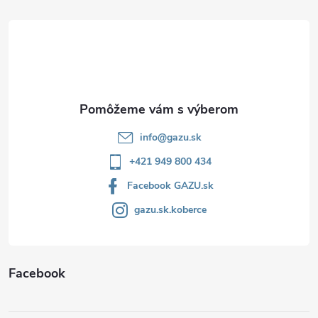
ä
t
i
e
info
@
gazu.sk
+421 949 800 434
Facebook GAZU.sk
gazu.sk.koberce
Facebook