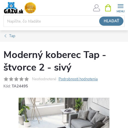
Prejsť
NÁKUPN
KOŠÍK
na
obsah
HĽADAŤ
Tap
Moderný koberec Tap -
štvorce 2 - sivý
Neohodnotené
Podrobnosti hodnotenia
Kód:
TA24495