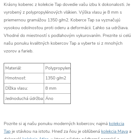
Krásny koberec z kolekcie Tap dovedie vašu izbu k dokonalosti. Je
vyrobený z polypropylénových vlákien. Výška vlasu je 8 mm s
priemernou gramážou 1350 g/m2. Koberce Tap sa vyznačujú
vysokou odolnosťou proti oderu a deformácii. Ľahko sa udržiava.
Vhodné do miestností s podlahovým vykurovaním. Prezrite si celú
našu ponuku kvalitných kobercov Tap a vyberte si z mnohých
vzorov a farieb.
Materiál:
Polypropylen
Hmotnosť:
1350 g/m2
Dĺžka vlasu:
8 mm
Jednoduchá údržba:
Áno
Pozrite si aj našu ponuku moderných kobercov, najmä
kolekcia
Tap
je stávkou na istotu. Hneď za ňou je obľúbená
kolekcia Maya
a