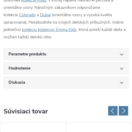
dokonalá
kolekcia Atlas
, v ktorej nájdete nádherné perzské a
orientálne vzory. Náročným zákazníkom odporúčame
kolekcie
Colorado
a
Dubai
(orientálne vzory a vysoká kvalita
spracovania). Nezabudnite na svojich detských príbuzných, máme
jedinečnú
kolekciu kobercov Emma Kids
, ktorá poteší každé dieťa a
rozžiari každú detskú izbu.
Parametre produktu
Hodnotenie
Diskusia
Súvisiaci tovar