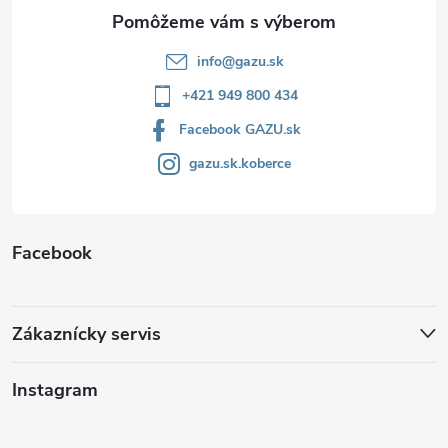
e
info
@
gazu.sk
+421 949 800 434
Facebook GAZU.sk
gazu.sk.koberce
Facebook
Zákaznícky servis
Instagram