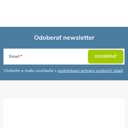
Odoberať newsletter
Z
Email
ODOBERAŤ
á
Vložením e-mailu souhlasíte s
podmínkami ochrany osobních údajů
p
ä
t
i