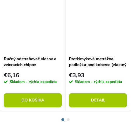
Ručný odstraňovač vlasov a
Protišmyková metrážna
zvieracích chlpov
podložka pod koberec (vlastný
rozmer)
€6,16
€3,93
Skladom - rýchla expedícia
Skladom - rýchla expedícia
DO KOŠÍKA
DETAIL