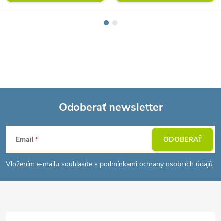
Odoberať newsletter
Z
Email
ODOBERAŤ
á
Vložením e-mailu souhlasíte s
podmínkami ochrany osobních údajů
p
ä