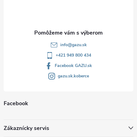
t
i
e
info
@
gazu.sk
+421 949 800 434
Facebook GAZU.sk
gazu.sk.koberce
Facebook
Zákaznícky servis