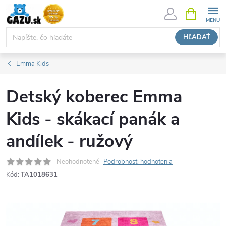
Prejsť
NÁKUPN
KOŠÍK
na
obsah
HĽADAŤ
Emma Kids
Detský koberec Emma
Kids - skákací panák a
andílek - ružový
Neohodnotené
Podrobnosti hodnotenia
Kód:
TA1018631