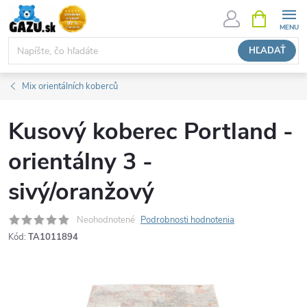
Prejsť
NÁKUPN
KOŠÍK
na
obsah
HĽADAŤ
Mix orientálních koberců
Kusový koberec Portland -
orientálny 3 -
sivý/oranžový
Neohodnotené
Podrobnosti hodnotenia
Kód:
TA1011894