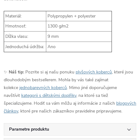
Materiál:
Polypropylen + polyester
Hmotnosť:
1300 g/m2
Dĺžka vlasu:
9 mm
Jednoduchá údržba:
Ano
✨
Náš tip:
Pozrite si aj našu ponuku
plyšových koberců
, které jsou
dlouhodobým bestsellerem. Mohla by vás také zajímat
kolekce
jednobarevných koberců
. Mimo jiné doporučujeme
navštívit
kategorii s dětskými doplňky
, na ktoré sa tiež
špecializujeme. Hodiť sa vám môžu aj informácie z našich
blogových
článkov
, ktoré pre našich zákazníkov pravidelne pripravujeme.
Parametre produktu