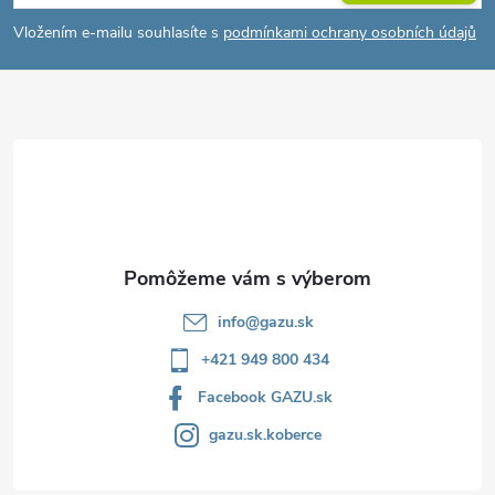
á
Vložením e-mailu souhlasíte s
podmínkami ochrany osobních údajů
p
ä
t
i
e
info
@
gazu.sk
+421 949 800 434
Facebook GAZU.sk
gazu.sk.koberce