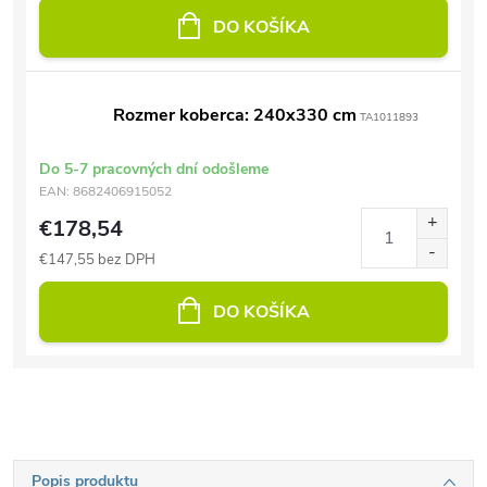
DO KOŠÍKA
Rozmer koberca: 240x330 cm
TA1011893
Do 5-7 pracovných dní odošleme
EAN:
8682406915052
€178,54
€147,55 bez DPH
DO KOŠÍKA
Popis produktu