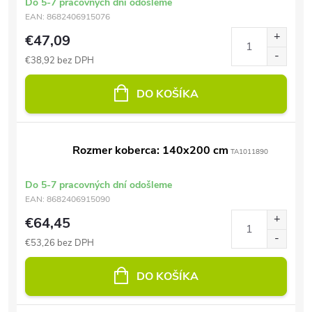
Do 5-7 pracovných dní odošleme
EAN:
8682406915076
€47,09
€38,92 bez DPH
DO KOŠÍKA
Rozmer koberca: 140x200 cm
TA1011890
Do 5-7 pracovných dní odošleme
EAN:
8682406915090
€64,45
€53,26 bez DPH
DO KOŠÍKA