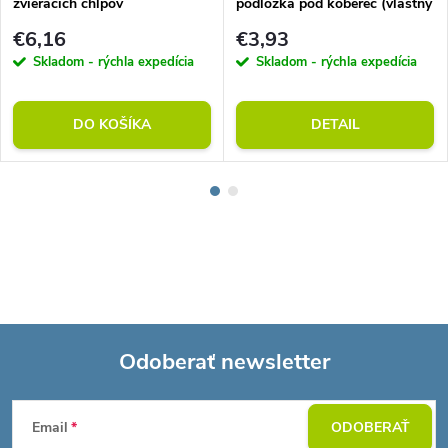
zvieracích chlpov
podložka pod koberec (vlastný
rozmer)
€6,16
€3,93
Skladom - rýchla expedícia
Skladom - rýchla expedícia
DO KOŠÍKA
DETAIL
Odoberať newsletter
Z
Email
ODOBERAŤ