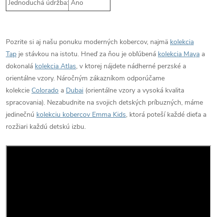
Jednoduchá údržba:
Áno
Pozrite si aj našu ponuku moderných kobercov, najmä
kolekcia
Tap
je stávkou na istotu. Hneď za ňou je obľúbená
kolekcia Maya
a
dokonalá
kolekcia Atlas
, v ktorej nájdete nádherné perzské a
orientálne vzory. Náročným zákazníkom odporúčame
kolekcie
Colorado
a
Dubai
(orientálne vzory a vysoká kvalita
spracovania). Nezabudnite na svojich detských príbuzných, máme
jedinečnú
kolekciu kobercov Emma Kids
, ktorá poteší každé dieťa a
rozžiari každú detskú izbu.