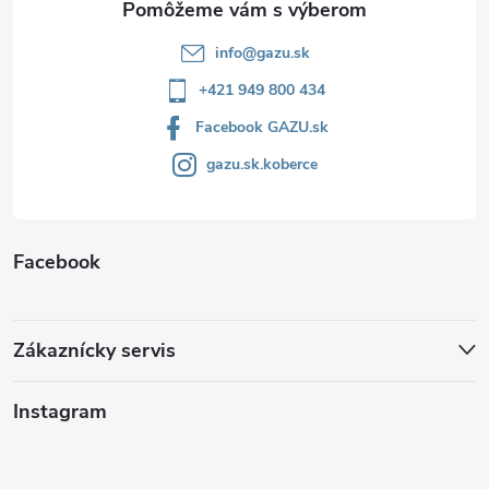
e
info
@
gazu.sk
+421 949 800 434
Facebook GAZU.sk
gazu.sk.koberce
Facebook
Zákaznícky servis
Instagram