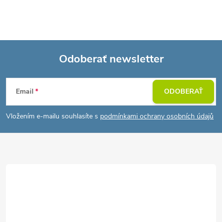
Odoberať newsletter
Z
Email
ODOBERAŤ
á
Vložením e-mailu souhlasíte s
podmínkami ochrany osobních údajů
p
ä
t
i