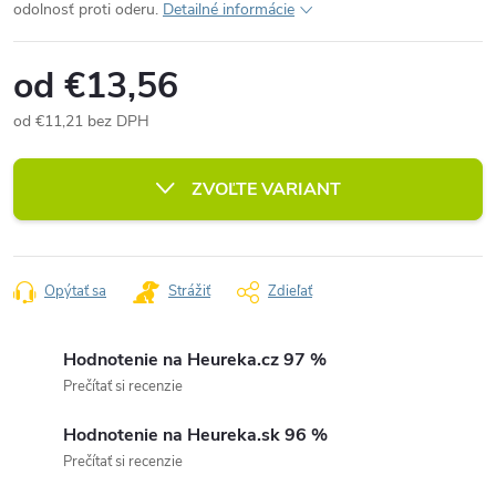
odolnosť proti oderu.
Detailné informácie
od
€13,56
od
€11,21
bez DPH
Jednotková
cena:
ZVOĽTE VARIANT
Opýtať sa
Strážiť
Zdieľať
Hodnotenie na Heureka.cz 97 %
Prečítať si recenzie
Hodnotenie na Heureka.sk 96 %
Prečítať si recenzie