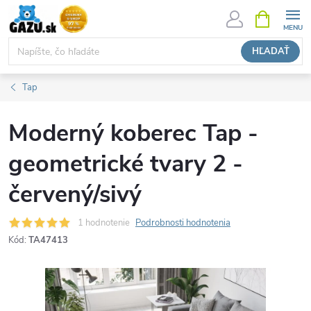
Prejsť
NÁKUPN
KOŠÍK
na
obsah
HĽADAŤ
Tap
Moderný koberec Tap -
geometrické tvary 2 -
červený/sivý
1 hodnotenie
Podrobnosti hodnotenia
Kód:
TA47413