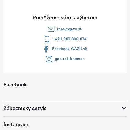
i
e
info
@
gazu.sk
+421 949 800 434
Facebook GAZU.sk
gazu.sk.koberce
Facebook
Zákaznícky servis
Instagram