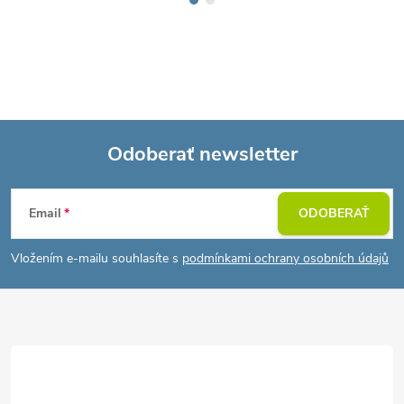
Odoberať newsletter
Z
Email
ODOBERAŤ
á
Vložením e-mailu souhlasíte s
podmínkami ochrany osobních údajů
p
ä
t