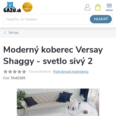
Prejsť
NÁKUPN
KOŠÍK
na
obsah
HĽADAŤ
Versay
Moderný koberec Versay
Shaggy - svetlo sivý 2
Neohodnotené
Podrobnosti hodnotenia
Kód:
TA42165