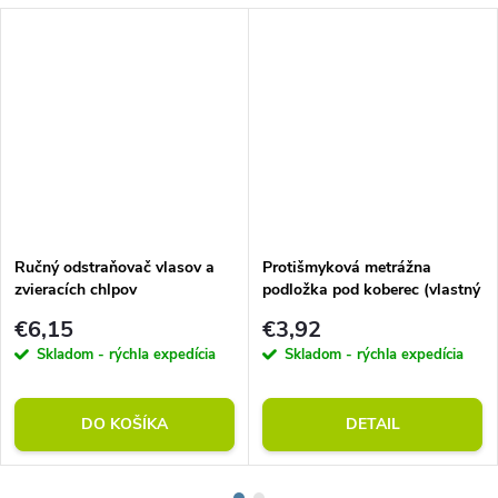
Ručný odstraňovač vlasov a
Protišmyková metrážna
zvieracích chlpov
podložka pod koberec (vlastný
rozmer)
€6,15
€3,92
Skladom - rýchla expedícia
Skladom - rýchla expedícia
DO KOŠÍKA
DETAIL