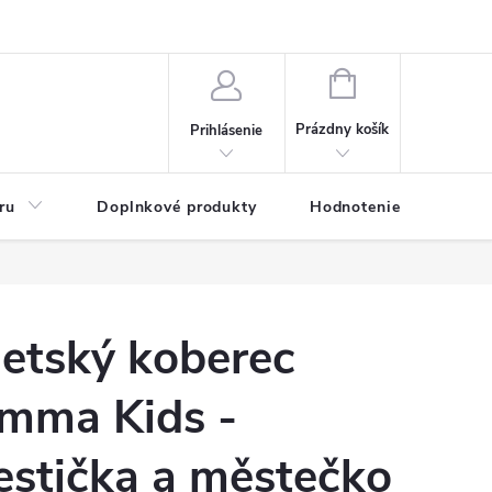
NÁKUPNÝ
KOŠÍK
Prázdny košík
Prihlásenie
ru
Doplnkové produkty
Hodnotenie obchodu
etský koberec
mma Kids -
estička a městečko