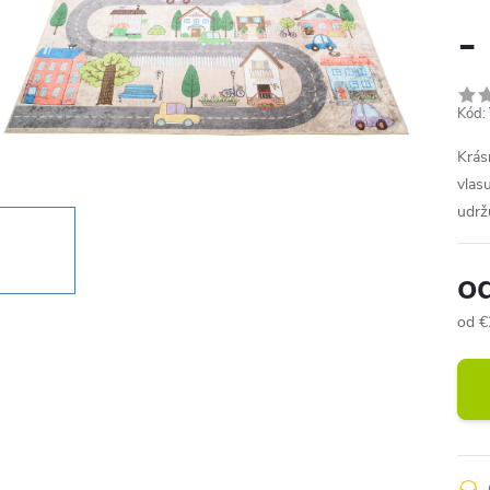
-
Kód:
Krás
vlas
udrž
o
od
€
Jedn
cena