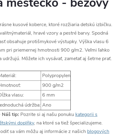
a městečko - béžový
rásne kusové koberce, ktoré rozžiaria detskú izbičku.
valitnýmateriál, hravé vzory a pestré barvy. Spodná
asť obsahuje protišmykové výstupky. Výška vlasu 6
m pri priemernej hmotnosti 900 g/m2. Veľmi ľahko
a udržujú. Môžete ich vysávať, zametať aj šetrne prať.
ateriál:
Polypropylen
motnosť:
900 g/m2
ĺžka vlasu:
6 mm
ednoduchá údržba:
Ano
✨
Náš tip:
Pozrite si aj našu ponuku
kategorii s
ětskými doplňky
, na ktoré sa tiež špecializujeme.
odiť sa vám môžu aj informácie z našich
blogových