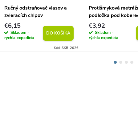
Ručný odstraňovač vlasov a
Protišmyková metráž
zvieracích chlpov
podložka pod kobere
(vlastný rozmer)
€6,15
€3,92
Skladom -
Skladom -
DO KOŠÍKA
rýchla expedícia
rýchla expedícia
Kód:
SKR-2026