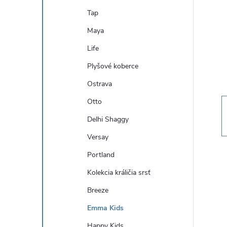
n
Tap
ý
Maya
Life
p
Plyšové koberce
a
Ostrava
Otto
n
Delhi Shaggy
e
Versay
Portland
l
Kolekcia králičia srsť
Breeze
Emma Kids
Happy Kids