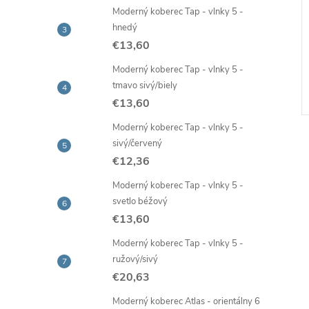
Moderný koberec Tap - vlnky 5 -
 nano hubka na
Prírodný jutový špagát, návin
hnedý
ŕn, 3 ks
50 m
€13,60
€2,02
Moderný koberec Tap - vlnky 5 -
Skladom -
DO KOŠÍKA
DO KOŠÍKA
ia
rýchla expedícia
tmavo sivý/biely
€13,60
Kód:
95593
Kód:
37285
Moderný koberec Tap - vlnky 5 -
sivý/červený
€12,36
Moderný koberec Tap - vlnky 5 -
svetlo béžový
€13,60
Moderný koberec Tap - vlnky 5 -
ružový/sivý
€20,63
Moderný koberec Atlas - orientálny 6