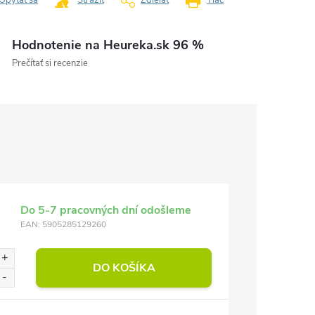
Opýtať sa
Strážiť
Zdieľať
Tlač
Hodnotenie na Heureka.sk 96 %
Prečítať si recenzie
Do 5-7 pracovných dní odošleme
EAN:
5905285129260
DO KOŠÍKA