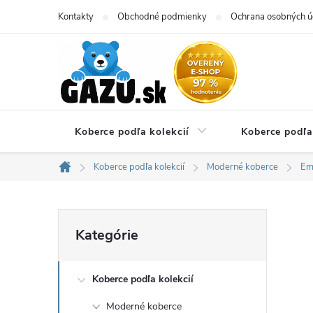
Prejsť
Kontakty
Obchodné podmienky
Ochrana osobných ú
na
obsah
Koberce podľa kolekcií
Koberce podľa
Koberce podľa kolekcií
Moderné koberce
Em
Domov
B
Preskočiť
Kategórie
kategórie
o
Koberce podľa kolekcií
č
Moderné koberce