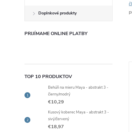
č
p
Doplnkové produkty
PRIJÍMAME ONLINE PLATBY
Tip
TOP 10 PRODUKTOV
Behúň na mieru Maya - abstrakt 3 -
čierny/modrý
€10,29
Kusový koberec Maya - abstrakt 3 -
sivý/červený
€18,97