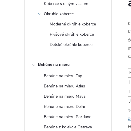
Koberce s dlhým vlasom
Okrúhle koberce
K
Moderné okrúhle koberce
K
Plyšové okrúhle koberce
č
Detské okrúhle koberce
m
s
Behúne na mieru
M
Behúne na mieru Tap
H
Behúne na mieru Atlas
D
Behúne na mieru Maya
J
Behúne na mieru Delhi
Behúne na mieru Portland
d
H
Behúne z kolekcie Ostrava