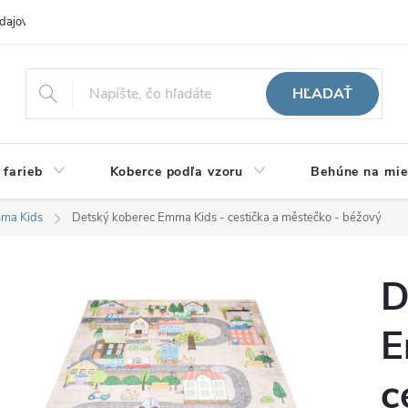
dajov
Hodnotenie obchodu
HĽADAŤ
 farieb
Koberce podľa vzoru
Behúne na mie
ma Kids
Detský koberec Emma Kids - cestička a městečko - béžový
D
E
c