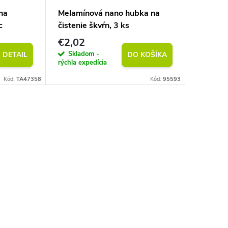
na
Melamínová nano hubka na
Prírodný
c
čistenie škvŕn, 3 ks
50 m
€2,02
€2,02
Skladom -
Sklad
DETAIL
DO KOŠÍKA
rýchla expedícia
rýchla exp
Kód:
TA47358
Kód:
95593