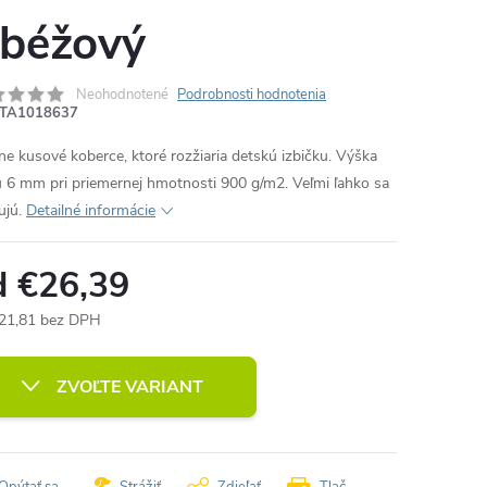
 béžový
Neohodnotené
Podrobnosti hodnotenia
TA1018637
ne kusové koberce, ktoré rozžiaria detskú izbičku. Výška
u 6 mm pri priemernej hmotnosti 900 g/m2. Veľmi ľahko sa
ujú.
Detailné informácie
d
€26,39
21,81
bez DPH
otková
:
ZVOĽTE VARIANT