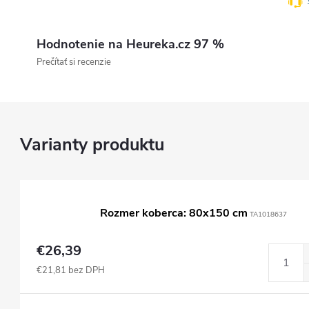
Hodnotenie na Heureka.cz 97 %
Prečítať si recenzie
Rozmer koberca: 80x150 cm
TA1018637
€26,39
€21,81 bez DPH