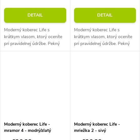
DETAIL
DETAIL
Moderný koberec Life s
Moderný koberec Life s
krátkym vlasom, ktorý oceníte
krátkym vlasom, ktorý oceníte
pri pravidelnej údržbe. Pekný
pri pravidelnej údržbe. Pekný
vzor koberca v kombinácii s
vzor koberca v kombinácii s
jeho perfektnými vlastnosťami
jeho perfektnými vlastnosťami
je presne to, čo od svojho
je presne to, čo od svojho
nového...
nového...
Moderný koberec Life -
Moderný koberec Life -
mramor 4 - modrý/zlatý
mriežka 2 - sivý