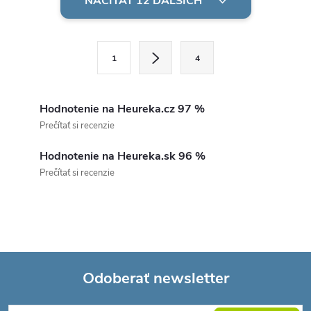
v
NAČÍTAŤ 12 ĎALŠÍCH
l
S
á
1
4
t
d
r
á
Hodnotenie na Heureka.cz 97 %
a
n
Prečítať si recenzie
c
k
Hodnotenie na Heureka.sk 96 %
o
i
Prečítať si recenzie
v
e
a
p
n
i
r
e
Odoberať newsletter
v
Z