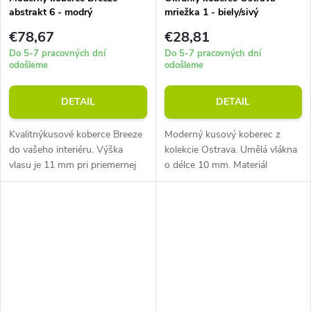
abstrakt 6 - modrý
mriežka 1 - biely/sivý
€78,67
€28,81
Do 5-7 pracovných dní
Do 5-7 pracovných dní
odošleme
odošleme
DETAIL
DETAIL
Kvalitnýkusové koberce Breeze
Moderný kusový koberec z
do vašeho interiéru. Výška
kolekcie Ostrava. Umělá vlákna
vlasu je 11 mm pri priemernej
o délce 10 mm. Materiál
hmotnosti 1750 g/m2. Veľmi
polypropylen. Gramáž
ľahko sa udržujú.
2200 g/m2. Prednosťou
koberca je jeho moderný dizajn
a taktiež vysoká...