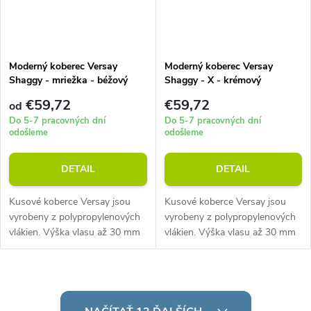
Moderný koberec Versay
Moderný koberec Versay
Shaggy - mriežka - béžový
Shaggy - X - krémový
€59,72
€59,72
od
Do 5-7 pracovných dní
Do 5-7 pracovných dní
odošleme
odošleme
DETAIL
DETAIL
Kusové koberce Versay jsou
Kusové koberce Versay jsou
vyrobeny z polypropylenových
vyrobeny z polypropylenových
vlákien. Výška vlasu až 30 mm
vlákien. Výška vlasu až 30 mm
pri priemernej hmotnosti 2000
pri priemernej hmotnosti 2000
g/m2. Odolný vůči sešlapání.
g/m2. Odolný vůči sešlapání.
O