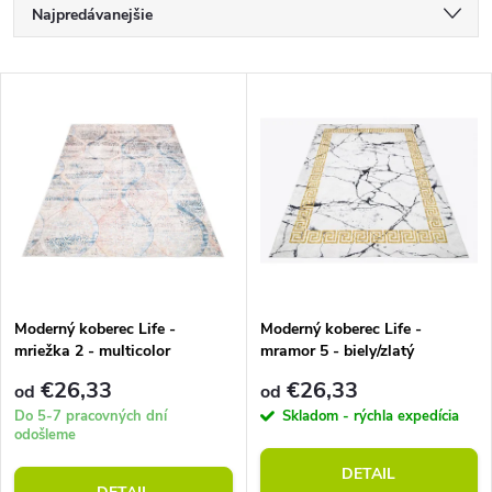
R
Najpredávanejšie
a
Najlacnejšie
V
Najdrahšie
d
ý
Abecedne
e
p
n
i
i
s
e
Moderný koberec Life -
Moderný koberec Life -
mriežka 2 - multicolor
mramor 5 - biely/zlatý
p
p
€26,33
€26,33
od
od
r
Do 5-7 pracovných dní
Skladom - rýchla expedícia
odošleme
r
o
DETAIL