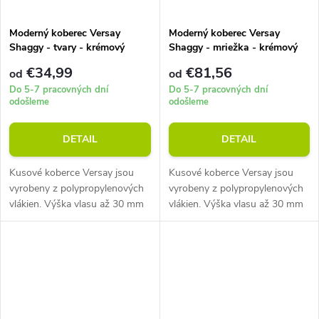
Moderný koberec Versay
Moderný koberec Versay
Shaggy - tvary - krémový
Shaggy - mriežka - krémový
€34,99
€81,56
od
od
Do 5-7 pracovných dní
Do 5-7 pracovných dní
odošleme
odošleme
DETAIL
DETAIL
Kusové koberce Versay jsou
Kusové koberce Versay jsou
vyrobeny z polypropylenových
vyrobeny z polypropylenových
vlákien. Výška vlasu až 30 mm
vlákien. Výška vlasu až 30 mm
pri priemernej hmotnosti 2000
pri priemernej hmotnosti 2000
g/m2. Odolný vůči sešlapání.
g/m2. Odolný vůči sešlapání.