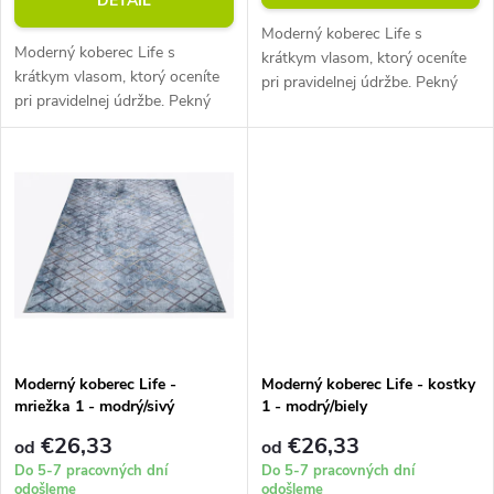
DETAIL
o
d
Moderný koberec Life s
Moderný koberec Life s
d
krátkym vlasom, ktorý oceníte
krátkym vlasom, ktorý oceníte
pri pravidelnej údržbe. Pekný
u
pri pravidelnej údržbe. Pekný
vzor koberca v kombinácii s
u
vzor koberca v kombinácii s
jeho perfektnými vlastnosťami
k
jeho perfektnými vlastnosťami
je presne to, čo od svojho
k
je presne to, čo od svojho
nového...
t
nového...
t
o
o
v
v
Moderný koberec Life -
Moderný koberec Life - kostky
mriežka 1 - modrý/sivý
1 - modrý/biely
€26,33
€26,33
od
od
Do 5-7 pracovných dní
Do 5-7 pracovných dní
odošleme
odošleme