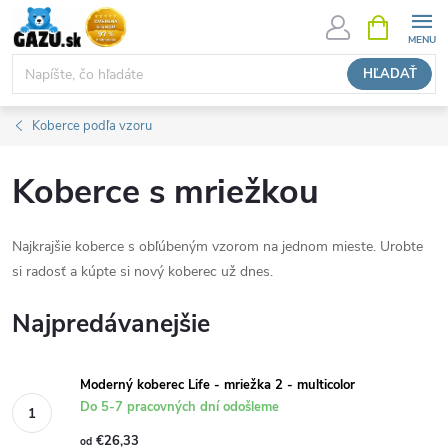
Prejsť
NÁKUPN
KOŠÍK
na
obsah
HĽADAŤ
Koberce podľa vzoru
Koberce s mriežkou
Najkrajšie koberce s obľúbeným vzorom na jednom mieste. Urobte
si radosť a kúpte si nový koberec už dnes.
Najpredávanejšie
Moderný koberec Life - mriežka 2 - multicolor
Do 5-7 pracovných dní odošleme
€26,33
od