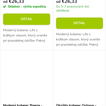
€26,33
€26,33
od
od
Skladom - rýchla expedícia
Do 5-7 pracovných dní
odošleme
DETAIL
DETAIL
Moderný koberec Life s
Moderný koberec Life s
krátkym vlasom, ktorý oceníte
krátkym vlasom, ktorý oceníte
pri pravidelnej údržbe. Pekný
pri pravidelnej údržbe. Pekný
vzor koberca v kombinácii s
vzor koberca v kombinácii s
jeho perfektnými vlastnosťami
jeho perfektnými vlastnosťami
je presne to, čo od svojho
je presne to, čo od svojho
nového...
nového...
Moderný koberec Breeze -
Okrúhly koberec Ostrava -