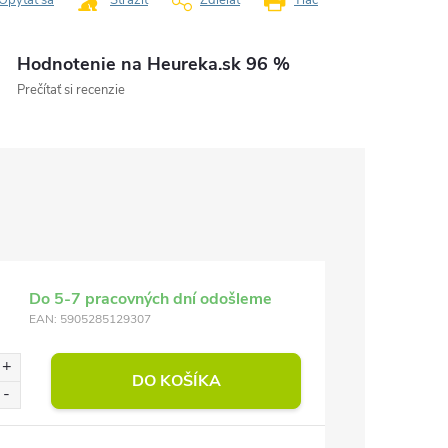
Opýtať sa
Strážiť
Zdieľať
Tlač
Hodnotenie na Heureka.sk 96 %
Prečítať si recenzie
Do 5-7 pracovných dní odošleme
EAN:
5905285129307
DO KOŠÍKA