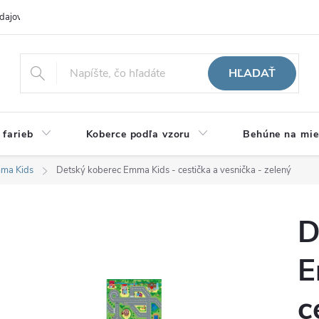
dajov
Hodnotenie obchodu
HĽADAŤ
 farieb
Koberce podľa vzoru
Behúne na mie
ma Kids
Detský koberec Emma Kids - cestička a vesnička - zelený
D
E
c