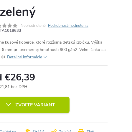
 zelený
Neohodnotené
Podrobnosti hodnotenia
TA1018633
ne kusové koberce, ktoré rozžiaria detskú izbičku. Výška
u 6 mm pri priemernej hmotnosti 900 g/m2. Veľmi ľahko sa
ujú.
Detailné informácie
d
€26,39
21,81
bez DPH
otková
:
ZVOĽTE VARIANT