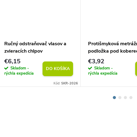
Ručný odstraňovač vlasov a
Protišmyková metráž
zvieracích chlpov
podložka pod kobere
(vlastný rozmer)
€6,15
€3,92
Skladom -
Skladom -
DO KOŠÍKA
rýchla expedícia
rýchla expedícia
Kód:
SKR-2026