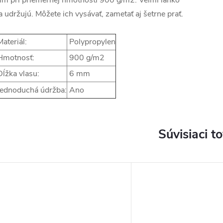
m pri priemernej hmotnosti 900 g/m2. Veľmi ľahko
a udržujú. Môžete ich vysávať, zametať aj šetrne prať.
ateriál:
Polypropylen
motnosť:
900 g/m2
ĺžka vlasu:
6 mm
ednoduchá údržba:
Ano
Súvisiaci t