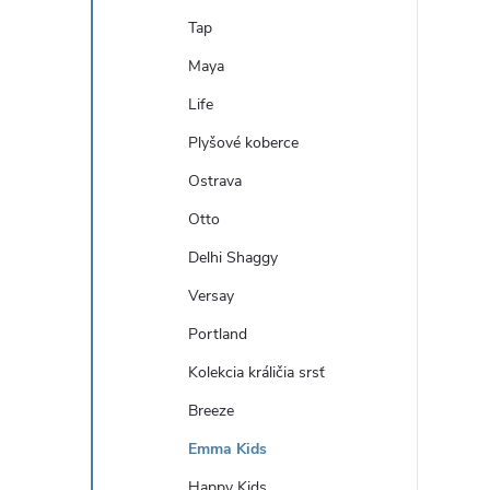
n
Tap
ý
Maya
Life
p
Plyšové koberce
a
Ostrava
Otto
n
Delhi Shaggy
e
Versay
Portland
l
Kolekcia králičia srsť
Breeze
Emma Kids
Happy Kids