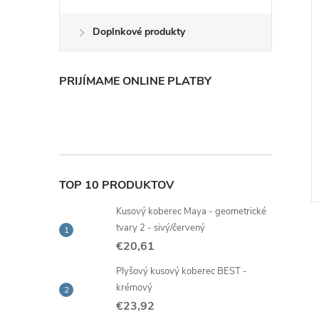
Doplnkové produkty
PRIJÍMAME ONLINE PLATBY
 nano hubka na
Prírodný jutový špagát, návin
ŕn, 3 ks
50 m
€2,02
Skladom -
DO KOŠÍKA
DO KOŠÍKA
ia
rýchla expedícia
TOP 10 PRODUKTOV
Kód:
95593
Kód:
37285
Kusový koberec Maya - geometrické
tvary 2 - sivý/červený
€20,61
Plyšový kusový koberec BEST -
krémový
€23,92