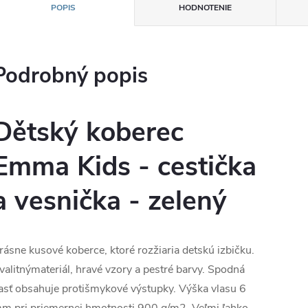
POPIS
HODNOTENIE
Podrobný popis
Dětský koberec
Emma Kids - cestička
a vesnička - zelený
rásne kusové koberce, ktoré rozžiaria detskú izbičku.
valitnýmateriál, hravé vzory a pestré barvy. Spodná
asť obsahuje protišmykové výstupky. Výška vlasu 6