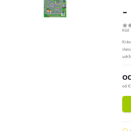
-
Kód:
Krás
vlas
udrž
o
od
€
Jedn
cena