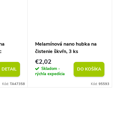
na
Melamínová nano hubka na
Prírodný
c
čistenie škvŕn, 3 ks
50 m
€2,02
€2,02
Skladom -
Sklad
DETAIL
DO KOŠÍKA
rýchla expedícia
rýchla exp
Kód:
TA47358
Kód:
95593