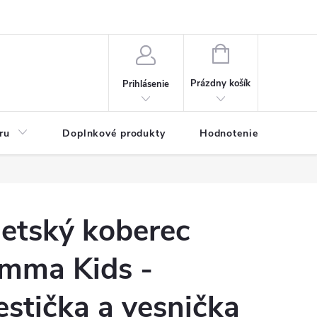
NÁKUPNÝ
KOŠÍK
Prázdny košík
Prihlásenie
ru
Doplnkové produkty
Hodnotenie obchodu
etský koberec
mma Kids -
estička a vesnička