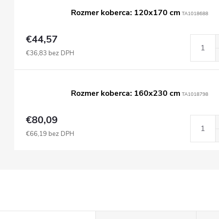
Rozmer koberca: 120x170 cm
TA1018688
€44,57
€36,83 bez DPH
Rozmer koberca: 160x230 cm
TA1018798
€80,09
€66,19 bez DPH