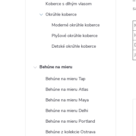
m
Koberce s dlhým vlasom
s
Okrúhle koberce
Moderné okrúhle koberce
M
H
Plyšové okrúhle koberce
D
Detské okrúhle koberce
J
Behúne na mieru
Behúne na mieru Tap
Behúne na mieru Atlas
Behúne na mieru Maya
Tip
Behúne na mieru Delhi
Behúne na mieru Portland
Behúne z kolekcie Ostrava