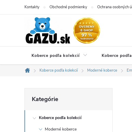
Prejsť
Kontakty
Obchodné podmienky
Ochrana osobných ú
na
obsah
Koberce podľa kolekcií
Koberce podľa
Koberce podľa kolekcií
Moderné koberce
Em
Domov
B
Preskočiť
Kategórie
kategórie
o
Koberce podľa kolekcií
č
Moderné koberce