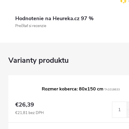
Hodnotenie na Heureka.cz 97 %
Prečítať si recenzie
Rozmer koberca: 80x150 cm
TA1018633
€26,39
€21,81 bez DPH