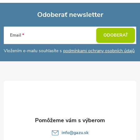
Odoberať newsletter
Z
Email
ODOBERAŤ
á
Vložením e-mailu souhlasíte s
podmínkami ochrany osobních údajů
p
ä
t
i
e
info
@
gazu.sk