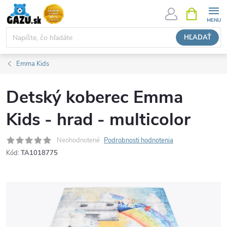
Prejsť
NÁKUPN
KOŠÍK
na
obsah
HĽADAŤ
Emma Kids
Detský koberec Emma
Kids - hrad - multicolor
Neohodnotené
Podrobnosti hodnotenia
Kód:
TA1018775