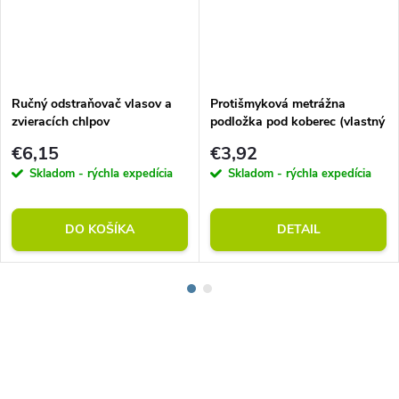
Ručný odstraňovač vlasov a
Protišmyková metrážna
zvieracích chlpov
podložka pod koberec (vlastný
rozmer)
€6,15
€3,92
Skladom - rýchla expedícia
Skladom - rýchla expedícia
DO KOŠÍKA
DETAIL