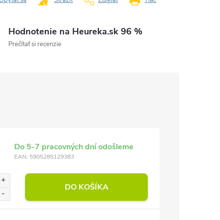
Opýtať sa
Strážiť
Zdieľať
Tlač
Hodnotenie na Heureka.sk 96 %
Prečítať si recenzie
Do 5-7 pracovných dní odošleme
EAN:
5905285129383
DO KOŠÍKA