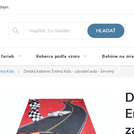
dajov
Hodnotenie obchodu
HĽADAŤ
 farieb
Koberce podľa vzoru
Behúne na mie
ma Kids
Detský koberec Emma Kids - závodní auta - červený
D
E
z