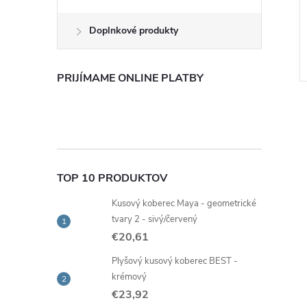
ŕn, 3 ks
50 m
€2,02
Doplnkové produkty
Skladom -
DO KOŠÍKA
DO KOŠÍKA
ia
rýchla expedícia
Kód:
95593
Kód:
37285
PRIJÍMAME ONLINE PLATBY
TOP 10 PRODUKTOV
Kusový koberec Maya - geometrické
tvary 2 - sivý/červený
€20,61
Plyšový kusový koberec BEST -
krémový
€23,92