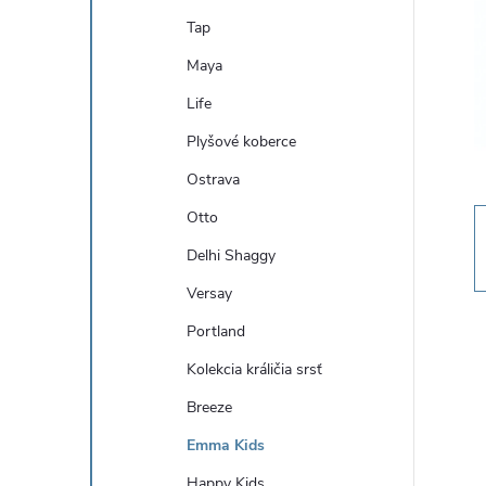
n
Tap
ý
Maya
Life
p
Plyšové koberce
a
Ostrava
Otto
n
Delhi Shaggy
e
Versay
Portland
l
Kolekcia králičia srsť
Breeze
Emma Kids
Happy Kids