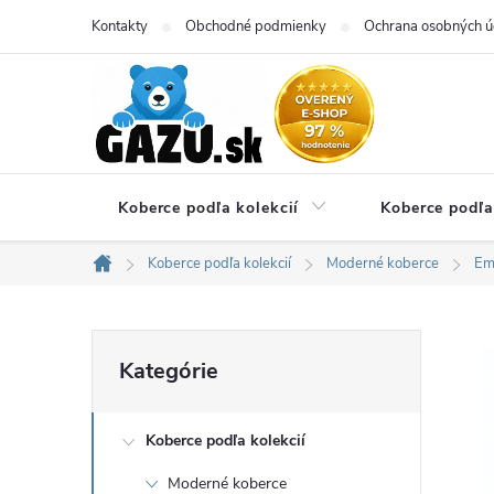
Prejsť
Kontakty
Obchodné podmienky
Ochrana osobných ú
na
obsah
Koberce podľa kolekcií
Koberce podľa
Koberce podľa kolekcií
Moderné koberce
Em
Domov
B
Preskočiť
Kategórie
kategórie
o
Koberce podľa kolekcií
č
Moderné koberce