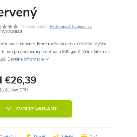
ervený
Neohodnotené
Podrobnosti hodnotenia
TA1018640
ne kusové koberce, ktoré rozžiaria detskú izbičku. Výška
u 6 mm pri priemernej hmotnosti 900 g/m2. Veľmi ľahko sa
ujú.
Detailné informácie
d
€26,39
21,81
bez DPH
otková
:
ZVOĽTE VARIANT