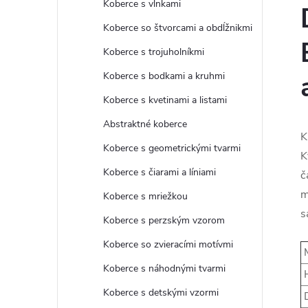
Koberce s vlnkami
Koberce so štvorcami a obdĺžnikmi
Koberce s trojuholníkmi
Koberce s bodkami a kruhmi
Koberce s kvetinami a listami
Abstraktné koberce
K
Koberce s geometrickými tvarmi
K
Koberce s čiarami a líniami
č
m
Koberce s mriežkou
s
Koberce s perzským vzorom
Koberce so zvieracími motívmi
M
Koberce s náhodnými tvarmi
H
Koberce s detskými vzormi
D