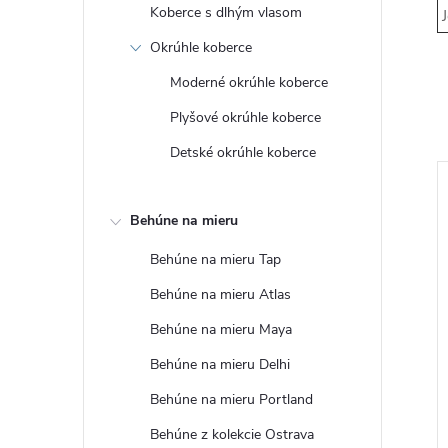
Koberce s dlhým vlasom
J
Okrúhle koberce
Moderné okrúhle koberce
Plyšové okrúhle koberce
Detské okrúhle koberce
Tip
Behúne na mieru
Behúne na mieru Tap
Behúne na mieru Atlas
Behúne na mieru Maya
Behúne na mieru Delhi
Behúne na mieru Portland
 nano hubka na
Prírodný jutový špagát, návin
Behúne z kolekcie Ostrava