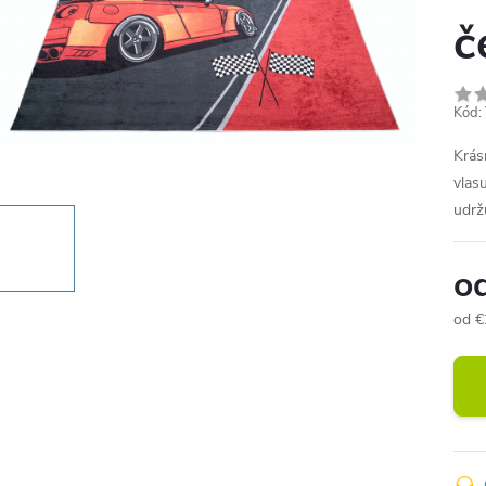
č
Kód:
Krás
vlas
udrž
o
od
€
Jedn
cena