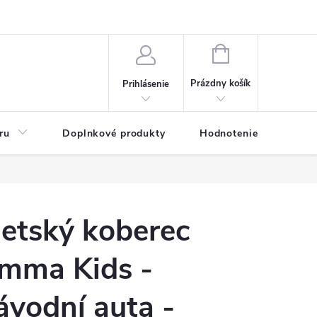
NÁKUPNÝ
KOŠÍK
Prázdny košík
Prihlásenie
ru
Doplnkové produkty
Hodnotenie obchodu
etský koberec
mma Kids -
ávodní auta -