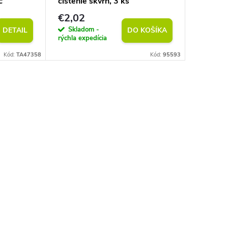
c
čistenie škvŕn, 3 ks
50 m
€2,02
€2,02
Skladom -
Sklad
DETAIL
DO KOŠÍKA
rýchla expedícia
rýchla exp
Kód:
TA47358
Kód:
95593