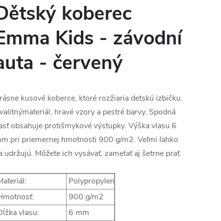
Dětský koberec
Emma Kids - závodní
auta - červený
rásne kusové koberce, ktoré rozžiaria detskú izbičku.
valitnýmateriál, hravé vzory a pestré barvy. Spodná
asť obsahuje protišmykové výstupky. Výška vlasu 6
m pri priemernej hmotnosti 900 g/m2. Veľmi ľahko
a udržujú. Môžete ich vysávať, zametať aj šetrne prať.
ateriál:
Polypropylen
motnosť:
900 g/m2
ĺžka vlasu:
6 mm