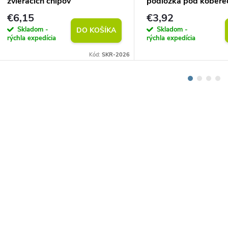
zvieracích chlpov
podložka pod kobere
(vlastný rozmer)
€6,15
€3,92
Skladom -
Skladom -
DO KOŠÍKA
rýchla expedícia
rýchla expedícia
Kód:
SKR-2026