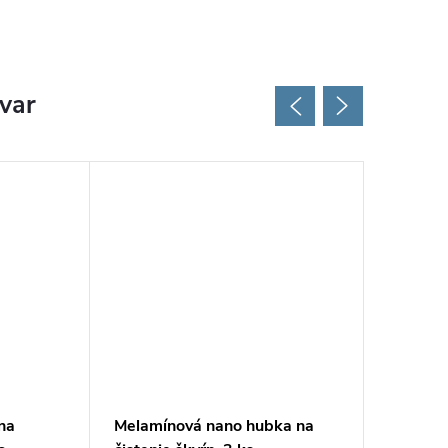
ovar
Tip
na
Melamínová nano hubka na
Prírodný