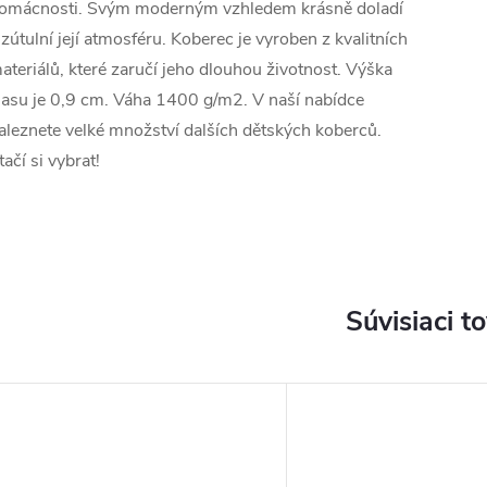
omácnosti. Svým moderným vzhledem krásně doladí
 zútulní její atmosféru. Koberec je vyroben z kvalitních
ateriálů, které zaručí jeho dlouhou životnost. Výška
lasu je 0,9 cm. Váha 1400 g/m2. V naší nabídce
aleznete velké množství dalších dětských koberců.
tačí si vybrat!
Súvisiaci t