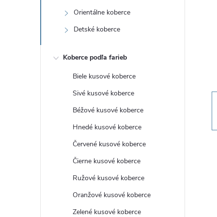
n
Orientálne koberce
ý
Detské koberce
p
Koberce podľa farieb
a
Biele kusové koberce
Sivé kusové koberce
n
Béžové kusové koberce
e
Hnedé kusové koberce
Červené kusové koberce
l
Čierne kusové koberce
Ružové kusové koberce
Oranžové kusové koberce
Zelené kusové koberce