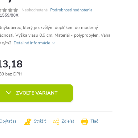
Neohodnotené
Podrobnosti hodnotenia
1559/80X
itnýkoberec, který je skvělým doplňkem do moderný
cnosti. Výška vlasu 0,9 cm. Materiál - polypropylen. Váha
 g/m2.
Detailné informácie
13,18
89 bez DPH
otková
:
ZVOĽTE VARIANT
Opýtať sa
Strážiť
Zdieľať
Tlač