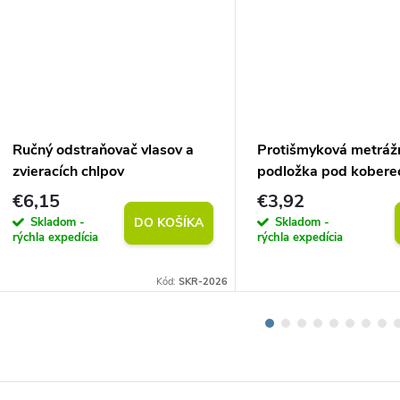
Ručný odstraňovač vlasov a
Protišmyková metráž
zvieracích chlpov
podložka pod kobere
(vlastný rozmer)
€6,15
€3,92
Skladom -
Skladom -
DO KOŠÍKA
rýchla expedícia
rýchla expedícia
Kód:
SKR-2026