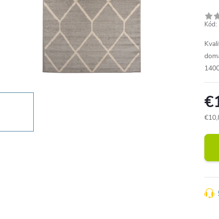
Kód:
Kval
domá
1400
€
€10,
Jedn
cena