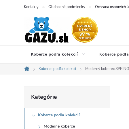
Prejsť
Kontakty
Obchodné podmienky
Ochrana osobných ú
na
obsah
Koberce podľa kolekcií
Koberce podľa
Koberce podľa kolekcií
Moderný koberec SPRING -
Domov
B
Preskočiť
Kategórie
kategórie
o
Koberce podľa kolekcií
č
Moderné koberce