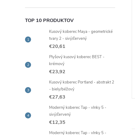
TOP 10 PRODUKTOV
Kusový koberec Maya - geometrické
tvary 2 - sivý/červený
€20,61
erec Maya -
Kusový koberec Maya -
Plyšový kusový koberec BEST -
tvary 2 - sivý/žltý
abstrakt 3 - sivý/červený
krémový
1
€18,96
od
€23,92
Skladom -
DETAIL
DETAIL
í
rýchla expedícia
Kusový koberec Portland - abstrakt 2
- biely/béžový
Kód:
TA38472
Kód:
TA38362
€27,63
Moderný koberec Tap - vlnky 5 -
sivý/červený
€12,35
Moderný koberec Tap - vlnky 5 -