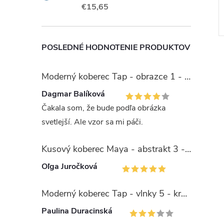
DETAIL
DETAIL
Skladom -
€15,65
ia
rýchla expedícia
Kód:
TA22420
Kód:
TA22425
POSLEDNÉ HODNOTENIE PRODUKTOV
Moderný koberec Tap - obrazce 1 - sivý
Dagmar Balíková
Čakala som, že bude podľa obrázka
svetlejší. Ale vzor sa mi páči.
Kusový koberec Maya - abstrakt 3 - čierny/žltý
Oľga Juročková
Moderný koberec Tap - vlnky 5 - krémový/zelený
Paulina Duracinská