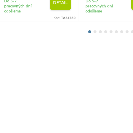
Do 5-7
Do 5-7
DETAIL
pracovných dní
pracovných dní
odošleme
odošleme
Kód:
TA24789