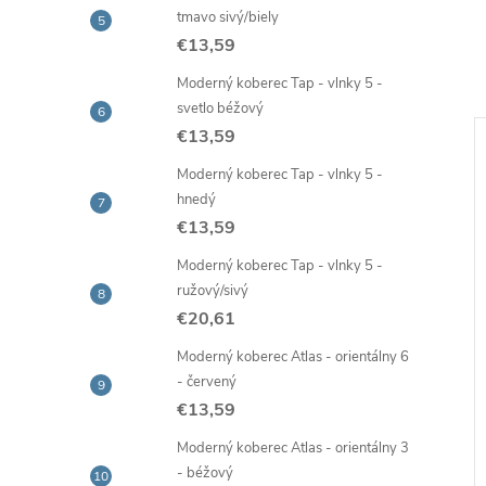
tmavo sivý/biely
€13,59
Moderný koberec Tap - vlnky 5 -
svetlo béžový
€13,59
Moderný koberec Tap - vlnky 5 -
hnedý
€13,59
Moderný koberec Tap - vlnky 5 -
ružový/sivý
€20,61
Moderný koberec Atlas - orientálny 6
- červený
berec Tap -
Moderný koberec Tap -
€13,59
 tvary 4 - sivý
štvorce a kvety 1 - sivý
Moderný koberec Atlas - orientálny 3
9
€20,61
od
- béžový