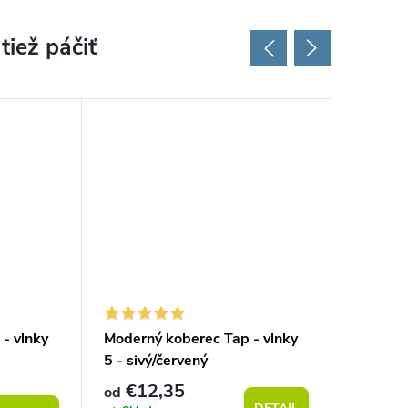
- vlnky
Moderný koberec Tap - vlnky
Moderný
5 - sivý/červený
5 - ružo
€12,35
€20
od
od