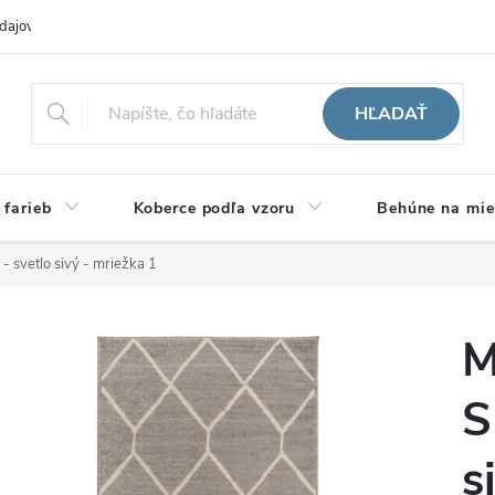
dajov
Hodnotenie obchodu
HĽADAŤ
 farieb
Koberce podľa vzoru
Behúne na mie
 svetlo sivý - mriežka 1
M
S
s