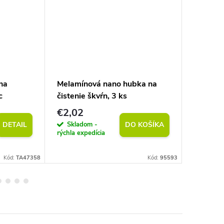
na
Melamínová nano hubka na
Prírodný
c
čistenie škvŕn, 3 ks
50 m
€2,02
€2,02
Skladom -
Sklad
DETAIL
DO KOŠÍKA
rýchla expedícia
rýchla exp
Kód:
TA47358
Kód:
95593