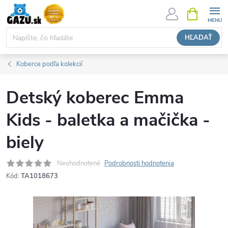
Prejsť
NÁKUPN
KOŠÍK
na
obsah
HĽADAŤ
Koberce podľa kolekcií
Detský koberec Emma
Kids - baletka a mačička -
biely
Neohodnotené
Podrobnosti hodnotenia
Kód:
TA1018673