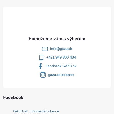
ä
t
i
e
info
@
gazu.sk
+421 949 800 434
Facebook GAZU.sk
gazu.sk.koberce
Facebook
GAZU.SK | moderné koberce