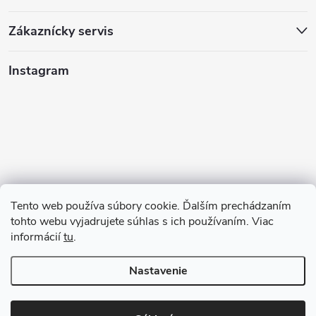
Zákaznícky servis
Instagram
Tento web používa súbory cookie. Ďalším prechádzaním
tohto webu vyjadrujete súhlas s ich používaním. Viac
informácií
tu
.
Sledovať na Instagrame
Nastavenie
Copyright 2026
GAZU.SK | moderné koberce
. Všetky práva vyhradené.