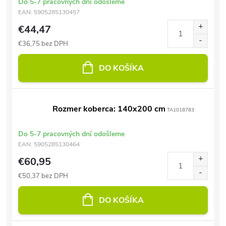
Do 5-7 pracovných dní odošleme
EAN:
5905285130457
€44,47
€36,75 bez DPH
DO KOŠÍKA
Rozmer koberca: 140x200 cm
TA1018783
Do 5-7 pracovných dní odošleme
EAN:
5905285130464
€60,95
€50,37 bez DPH
DO KOŠÍKA