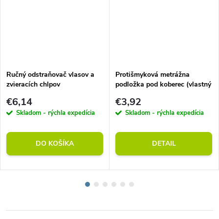
Ručný odstraňovač vlasov a
Protišmyková metrážna
zvieracích chlpov
podložka pod koberec (vlastný
rozmer)
€6,14
€3,92
Skladom - rýchla expedícia
Skladom - rýchla expedícia
DO KOŠÍKA
DETAIL