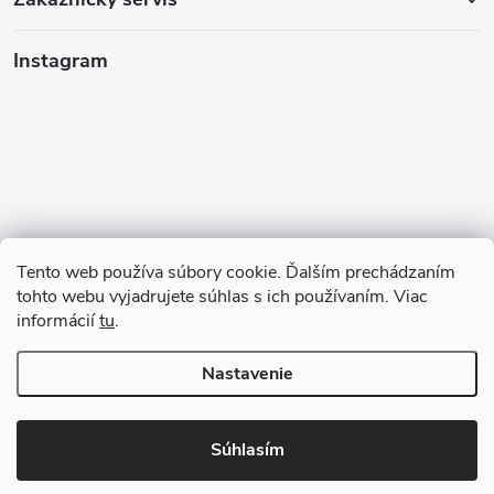
Instagram
Tento web používa súbory cookie. Ďalším prechádzaním
tohto webu vyjadrujete súhlas s ich používaním. Viac
informácií
tu
.
Sledovať na Instagrame
Nastavenie
Copyright 2026
GAZU.SK | moderné koberce
. Všetky práva vyhradené.
Súhlasím
Vytvoril Shoptet