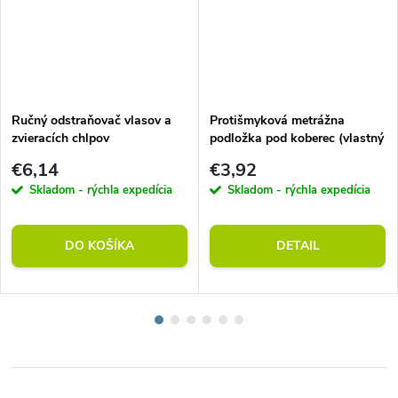
Ručný odstraňovač vlasov a
Protišmyková metrážna
zvieracích chlpov
podložka pod koberec (vlastný
rozmer)
€6,14
€3,92
Skladom - rýchla expedícia
Skladom - rýchla expedícia
DO KOŠÍKA
DETAIL