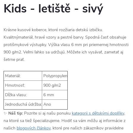
Kids - letiště - sivý
Krásne kusové koberce, ktoré rozžiaria detskú izbičku.
Kvalitnýmateriál, hravé vzory a pestré barvy. Spodná časť obsahuje
protišmykové výstupky. Výška vlasu 6 mm pri priemernej hmotnosti
900 g/m2. Veľmi ľahko sa udržujú. Môžete ich vysávať, zametať aj
šetrne prať.
Materiál:
Polypropylen
Hmotnosť:
900 g/m2
Dĺžka vlasu:
6 mm
Jednoduchá údržba:
Ano
✨
Náš tip:
Pozrite si aj našu ponuku
kategorii s dětskými doplňky
,
na ktoré sa tiež špecializujeme. Hodiť sa vám môžu aj informácie z
našich
blogových článkov
, ktoré pre našich zákazníkov pravidelne