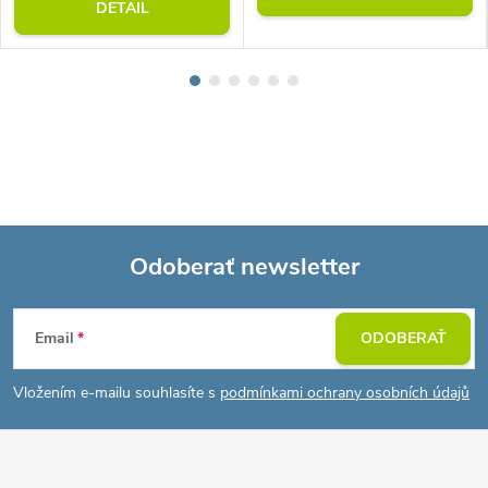
DETAIL
Odoberať newsletter
Z
Email
ODOBERAŤ
á
Vložením e-mailu souhlasíte s
podmínkami ochrany osobních údajů
p
ä