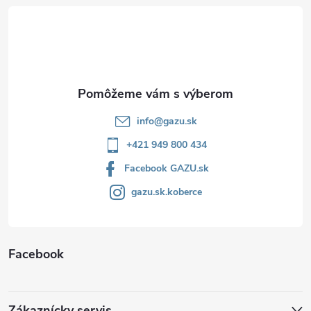
t
i
e
info
@
gazu.sk
+421 949 800 434
Facebook GAZU.sk
gazu.sk.koberce
Facebook
Zákaznícky servis