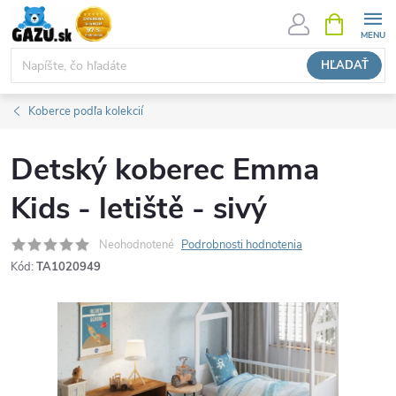
Prejsť
NÁKUPN
KOŠÍK
na
obsah
HĽADAŤ
Koberce podľa kolekcií
Detský koberec Emma
Kids - letiště - sivý
Neohodnotené
Podrobnosti hodnotenia
Kód:
TA1020949