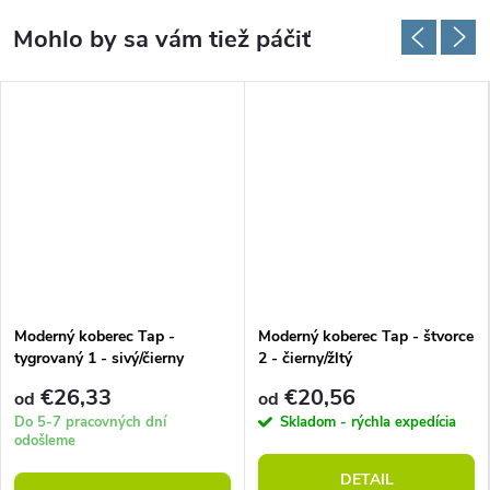
Moderný koberec Tap -
Moderný koberec Tap - štvorce
tygrovaný 1 - sivý/čierny
2 - čierny/žltý
€26,33
€20,56
od
od
Do 5-7 pracovných dní
Skladom - rýchla expedícia
odošleme
DETAIL