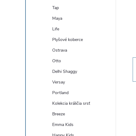
n
Tap
ý
Maya
Life
p
Plyšové koberce
a
Ostrava
Otto
n
Delhi Shaggy
e
Versay
Portland
l
Kolekcia králičia srsť
Breeze
Emma Kids
Happy Kids