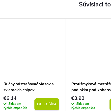
Súvisiaci t
Ručný odstraňovač vlasov a
Protišmyková metráž
zvieracích chlpov
podložka pod kobere
(vlastný rozmer)
€6,14
€3,92
Skladom -
Skladom -
DO KOŠÍKA
rýchla expedícia
rýchla expedícia