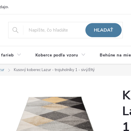
dajov
Hodnotenie obchodu
HĽADAŤ
 farieb
Koberce podľa vzoru
Behúne na mie
zur
Kusový koberec Lazur - trojuholníky 1 - sivý/žltý
K
L
1