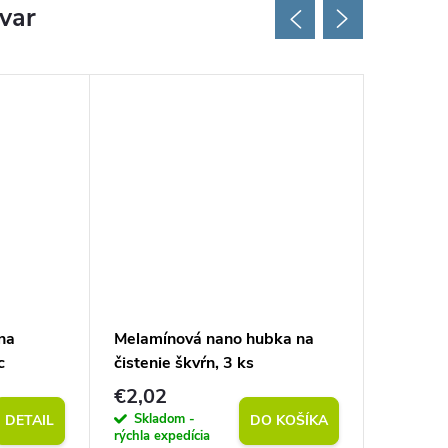
ovar
Tip
na
Melamínová nano hubka na
Prírodný
c
čistenie škvŕn, 3 ks
50 m
€2,02
€2,02
Skladom -
Sklad
DETAIL
DO KOŠÍKA
rýchla expedícia
rýchla exp