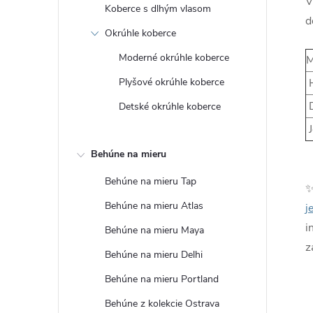
V
Koberce s dlhým vlasom
d
Okrúhle koberce
Moderné okrúhle koberce
M
Plyšové okrúhle koberce
H
D
Detské okrúhle koberce
J
Behúne na mieru
Behúne na mieru Tap
Behúne na mieru Atlas
j
i
Behúne na mieru Maya
z
Behúne na mieru Delhi
Behúne na mieru Portland
Behúne z kolekcie Ostrava