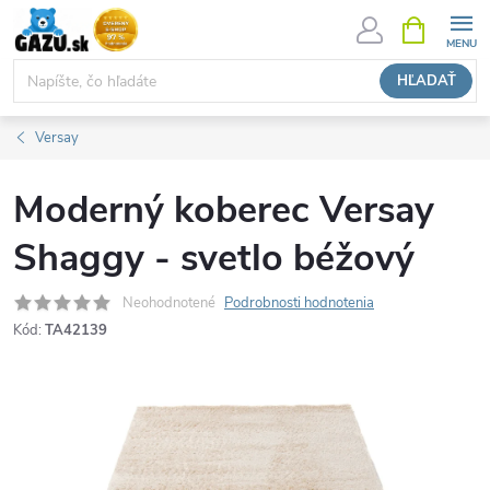
Prejsť
NÁKUPN
KOŠÍK
na
obsah
HĽADAŤ
Versay
Moderný koberec Versay
Shaggy - svetlo béžový
Neohodnotené
Podrobnosti hodnotenia
Kód:
TA42139