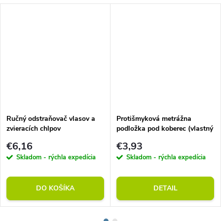
Ručný odstraňovač vlasov a
Protišmyková metrážna
zvieracích chlpov
podložka pod koberec (vlastný
rozmer)
€6,16
€3,93
Skladom - rýchla expedícia
Skladom - rýchla expedícia
DO KOŠÍKA
DETAIL