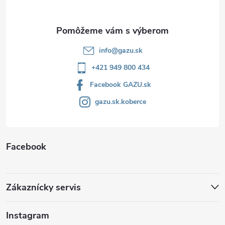
i
e
info
@
gazu.sk
+421 949 800 434
Facebook GAZU.sk
gazu.sk.koberce
Facebook
Zákaznícky servis
Instagram