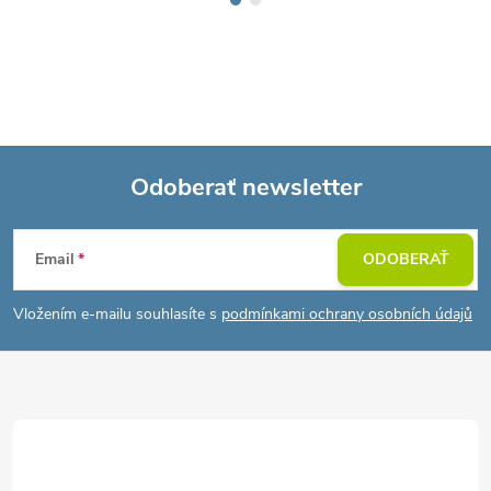
Odoberať newsletter
Z
Email
ODOBERAŤ
á
Vložením e-mailu souhlasíte s
podmínkami ochrany osobních údajů
p
ä
t